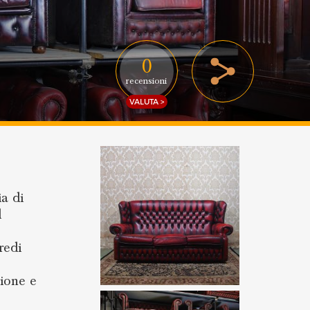
0
recensioni
VALUTA >
ia di
l
redi
zione e