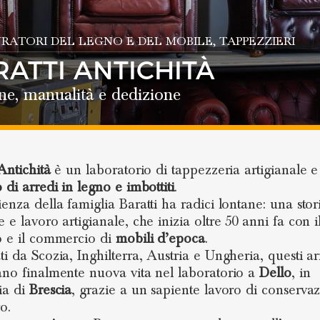
RATORI DEL LEGNO E DEL MOBILE
, TAPPEZZIERI
RATTI ANTICHITÀ
ne, manualità e dedizione
Antichità
è un laboratorio di tappezzeria artigianale e
 di arredi in legno e imbottiti
.
ienza della famiglia Baratti ha radici lontane: una stor
 e lavoro artigianale, che inizia oltre 50 anni fa con i
o e il commercio di
mobili d’epoca
.
ti da Scozia, Inghilterra, Austria e Ungheria, questi ar
ano finalmente nuova vita nel laboratorio a
Dello
, in
ia di
Brescia
, grazie a un sapiente lavoro di conserva
o.