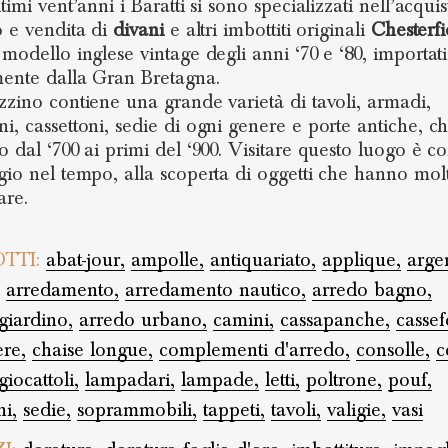
timi vent’anni i Baratti si sono specializzati nell’acquis
o e vendita di
divani
e altri imbottiti originali
Chesterfi
 modello inglese vintage degli anni ‘70 e ‘80, importati
mente dalla Gran Bretagna.
zzino contiene una grande varietà di tavoli, armadi,
i, cassettoni, sedie di ogni genere e porte antiche, c
o dal ‘700 ai primi del ‘900. Visitare questo luogo è c
gio nel tempo, alla scoperta di oggetti che hanno mol
are.
TTI:
abat-jour,
ampolle,
antiquariato,
applique,
argen
arredamento,
arredamento nautico,
arredo bagno,
giardino,
arredo urbano,
camini,
cassapanche,
cassefo
ere,
chaise longue,
complementi d'arredo,
consolle,
c
giocattoli,
lampadari,
lampade,
letti,
poltrone,
pouf,
i,
sedie,
soprammobili,
tappeti,
tavoli,
valigie,
vasi