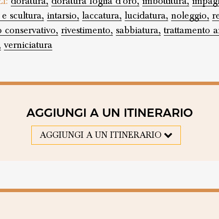
ZI:
doratura,
doratura foglia d'oro,
imbottitura,
impagl
 e scultura,
intarsio,
laccatura,
lucidatura,
noleggio,
r
o conservativo,
rivestimento,
sabbiatura,
trattamento an
,
verniciatura
AGGIUNGI A UN ITINERARIO
AGGIUNGI A UN ITINERARIO