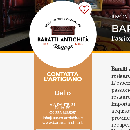
2
RESTAU
BA
Passio
Baratti 
CONTATTA
restauro
L'ARTIGIANO
L’esper
passione
Dello
restaur
Importa
VIA DANTE, 31
Dello, BS
acquist
+39 338 8685251
provinc
info@barattiantichita.it
www.barattiantichita.it
recuper