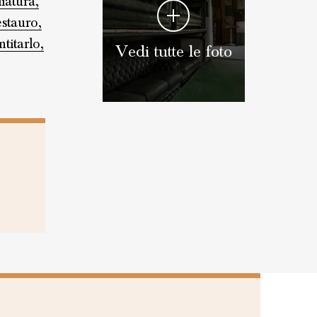
iatura,
estauro,
titarlo,
Vedi tutte le foto