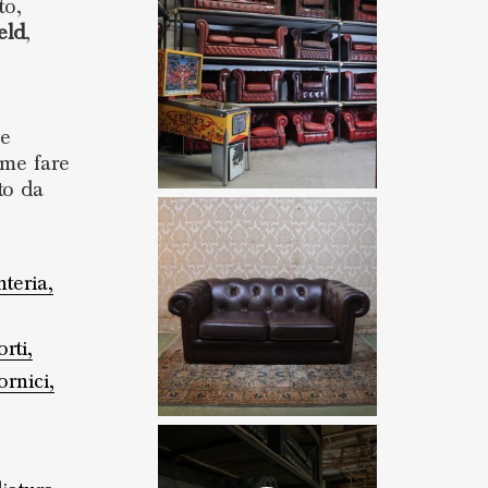
to,
eld
,
he
ome fare
to da
teria,
rti,
ornici,