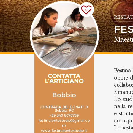
0
RESTAU
FE
Maestr
Festina
CONTATTA
opere d
L'ARTIGIANO
collabo
Emanuel
Bobbio
Lo stud
nella re
CONTRADA DEI DONATI, 9
Bobbio, PC
e strutt
+39 340 8076739
corrispo
festinalentestudio@gmail.co
m
Le rest
www.festinalentestudio.it