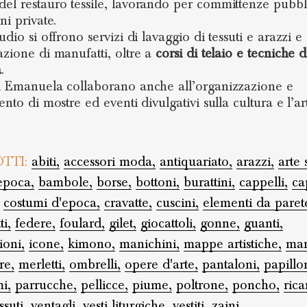
el restauro tessile, lavorando per committenze pubbl
ni private.
udio si offrono servizi di lavaggio di tessuti e arazzi e
azione di manufatti, oltre a
corsi di telaio e tecniche d
a
.
d Emanuela collaborano anche all’organizzazione e
ento di mostre ed eventi divulgativi sulla cultura e l’ar
TTI:
abiti,
accessori moda,
antiquariato,
arazzi,
arte 
epoca,
bambole,
borse,
bottoni,
burattini,
cappelli,
ca
costumi d'epoca,
cravatte,
cuscini,
elementi da paret
ti,
federe,
foulard,
gilet,
giocattoli,
gonne,
guanti,
ioni,
icone,
kimono,
manichini,
mappe artistiche,
mar
re,
merletti,
ombrelli,
opere d'arte,
pantaloni,
papillo
i,
parrucche,
pellicce,
piume,
poltrone,
poncho,
rica
ssuti,
ventagli,
vesti liturgiche,
vestiti,
zaini