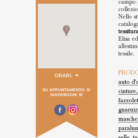
campo d
collezio
Nello st
catalog
tessitur
Elisa e
allestim
tessile.
PRODO
ORARI:
auto d'
lunedì
09:00 - 17:00
SU APPUNTAMENTO: SÌ
cinture,
martedì
SHOWROOM: SÌ
09:00 - 17:00
fazzolet
mercoledì
09:00 - 17:00
guarniz
giovedì
09:00 - 17:00
masche
venerdì
paralum
09:00 - 17:00
selle,
te