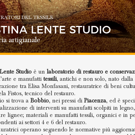
RATORI DEL TESSILE
STINA LENTE STUDIO
ia artigianale
 Lente Studio
è un
laboratorio di restauro e conserva
’arte e manufatti
tessili
, antichi e non solo, nato dalla
razione tra Elisa Monfasani, restauratrice di beni cultu
a Fistos, tecnico del restauro.
io si trova a
Bobbio
, nei pressi di
Piacenza
, ed è speci
alizzazione di interventi su manufatti scolpiti in legno
ure lignee; materiali e manufatti tessili, organici e in pe
ndenti ai settori 4 e 6 del restauro.
auratrici operano seguendo le normative più aggiorna