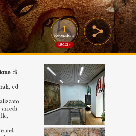
1
Recensione
LEGGI >
zione
di
rali, ed
alizzato
, arredi
lle,
te nel