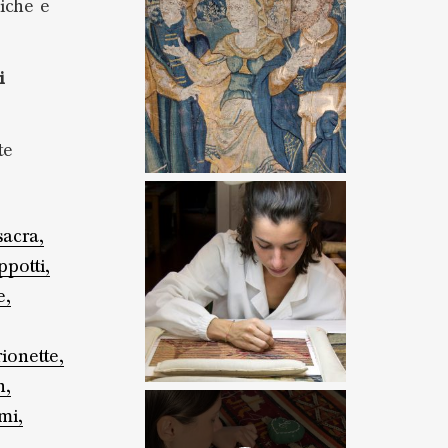
iche e
i
te
sacra,
ppotti,
e,
ionette,
n,
mi,