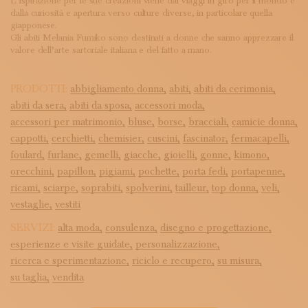
L’ispirazione per le sue creazioni viene dai viaggi in giro per il mondo e
dalla curiosità e apertura verso culture diverse, in particolare quella
giapponese.
Gli abiti Melania Fumiko sono destinati a donne che sanno apprezzare il
valore dell’arte sartoriale italiana e del fatto a mano.
PRODOTTI:
abbigliamento donna,
abiti,
abiti da cerimonia,
abiti da sera,
abiti da sposa,
accessori moda,
accessori per matrimonio,
bluse,
borse,
bracciali,
camicie donna,
cappotti,
cerchietti,
chemisier,
cuscini,
fascinator,
fermacapelli,
foulard,
furlane,
gemelli,
giacche,
gioielli,
gonne,
kimono,
orecchini,
papillon,
pigiami,
pochette,
porta fedi,
portapenne,
ricami,
sciarpe,
soprabiti,
spolverini,
tailleur,
top donna,
veli,
vestaglie,
vestiti
SERVIZI:
alta moda,
consulenza,
disegno e progettazione,
esperienze e visite guidate,
personalizzazione,
ricerca e sperimentazione,
riciclo e recupero,
su misura,
su taglia,
vendita