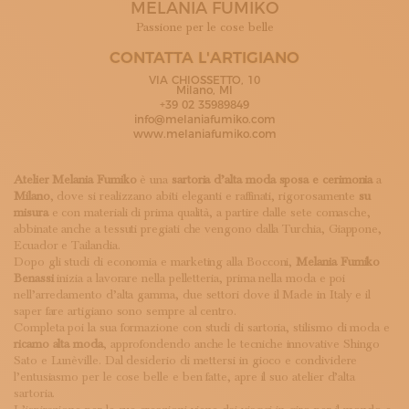
MELANIA FUMIKO
ISCRIVITI ALLA NEWSLETTER
SOSTIENICI
Passione per le cose belle
MAGAZINE
CONTATTA L'ARTIGIANO
TUTTI I CONTENUTI
VIA CHIOSSETTO, 10
NEWS
Milano, MI
+39 02 35989849
INTERVISTE
info@melaniafumiko.com
ITINERARI
www.melaniafumiko.com
ISCRIVITI
LOGIN
Atelier Melania Fumiko
è una
sartoria d’alta moda sposa e cerimonia
a
Milano
, dove si realizzano abiti eleganti e raffinati, rigorosamente
su
misura
e con materiali di prima qualità, a partire dalle sete comasche,
abbinate anche a tessuti pregiati che vengono dalla Turchia, Giappone,
Ecuador e Tailandia.
Dopo gli studi di economia e marketing alla Bocconi,
Melania Fumiko
Benassi
inizia a lavorare nella pelletteria, prima nella moda e poi
nell’arredamento d’alta gamma, due settori dove il Made in Italy e il
saper fare artigiano sono sempre al centro.
Completa poi la sua formazione con studi di sartoria, stilismo di moda e
ricamo alta moda
, approfondendo anche le tecniche innovative Shingo
Sato e Lunèville. Dal desiderio di mettersi in gioco e condividere
l’entusiasmo per le cose belle e ben fatte, apre il suo atelier d’alta
sartoria.