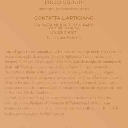
LUCIO LIGUORI
ISCRIVITI ALLA NEWSLETTER
SOSTIENICI
Innovare, sperimentare, creare
MAGAZINE
CONTATTA L'ARTIGIANO
TUTTI I CONTENUTI
VIA GATTA MORTA, 3 - LOC. RAITO
NEWS
Vietri sul Mare, SA
+39 339 3107071
INTERVISTE
lucioliguori@alice.it
ITINERARI
ISCRIVITI
Lucio Liguori
è un
ceramista
molto conosciuto, esponente maggiore di
LOGIN
una nota famiglia di artigiani. Dopo il diploma al Liceo Artistico di
Salerno
, fa pratica del mestiere lavorando nelle
botteghe di ceramica di
Vietri sul Mare
, poi apre il suo atelier a
Raito
. Le sue
ceramiche
decorative e d’uso
si distinguono per i colori profondi e gli originali
motivi geometrici. È un grande sperimentatore: è stato lui a introdurre a
Vietri la tecnica del raku e ad aver arricchito il patrimonio iconografico
locale proponendo ornamentazioni astratto-geometriche ispirate allo stile
di Escher e Guido Gambone.
Ha vinto il premio “Viaggio attraverso la ceramica” nel 1979 e ha
partecipato alla
Biennale di Ceramica di Vallauris
nel 2000. È stato
invitato a residenze d’artista, mostre e concorsi nelle città italiane della
tradizione ceramica e in tutta Europa.