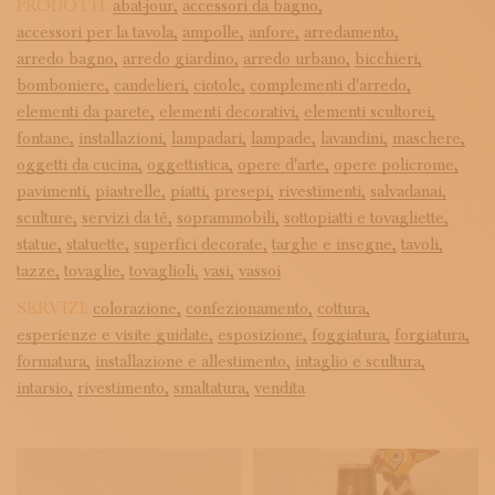
PRODOTTI:
abat-jour,
accessori da bagno,
accessori per la tavola,
ampolle,
anfore,
arredamento,
arredo bagno,
arredo giardino,
arredo urbano,
bicchieri,
bomboniere,
candelieri,
ciotole,
complementi d'arredo,
elementi da parete,
elementi decorativi,
elementi scultorei,
fontane,
installazioni,
lampadari,
lampade,
lavandini,
maschere,
oggetti da cucina,
oggettistica,
opere d'arte,
opere policrome,
pavimenti,
piastrelle,
piatti,
presepi,
rivestimenti,
salvadanai,
sculture,
servizi da tè,
soprammobili,
sottopiatti e tovagliette,
statue,
statuette,
superfici decorate,
targhe e insegne,
tavoli,
tazze,
tovaglie,
tovaglioli,
vasi,
vassoi
SERVIZI:
colorazione,
confezionamento,
cottura,
esperienze e visite guidate,
esposizione,
foggiatura,
forgiatura,
formatura,
installazione e allestimento,
intaglio e scultura,
intarsio,
rivestimento,
smaltatura,
vendita