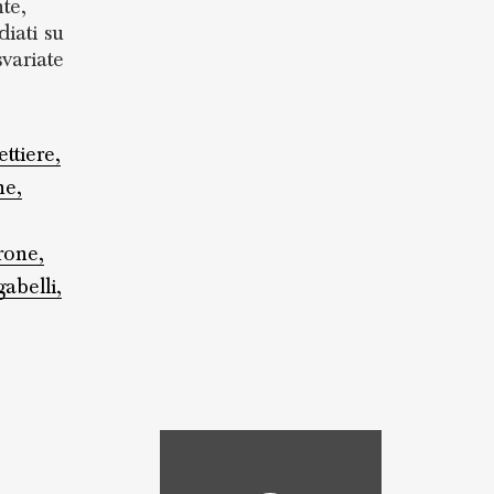
te,
diati su
svariate
ettiere,
ne,
rone,
gabelli,