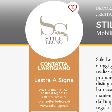
DECOR
0
, REST
ST
Mobili
Stile L
CONTATTA
e oggi 
L'ARTIGIANO
realizz
propone
Lastra A Signa
distingu
barocca
VIA LIVORNESE, 526
Lastra a Signa, FI
mantene
+39 055.8723955
dall’im
lorenzo@stile-legno.it
www.stile-legno.it
regola 