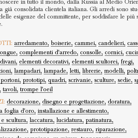
onoscere in tutto il mondo, dalla Russia al Medio Orien
la già consolidata clientela italiana. Gli arredi sono stu
delle esigenze del committente, per soddisfare le più 
e.
TTI:
arredamento,
boiserie,
cammei,
candelieri,
cass
longue,
complementi d'arredo,
consolle,
cornici,
cuci
divani,
elementi decorativi,
elementi scultorei,
fregi,
zioni,
lampadari,
lampade,
letti,
librerie,
modelli,
polt
 portoni,
prototipi,
quadri,
scrivanie,
sculture,
sedie,
s
,
tavoli,
trompe l'oeil
ZI:
decorazione,
disegno e progettazione,
doratura,
a foglia d'oro,
installazione e allestimento,
 e scultura,
laccatura,
lucidatura,
patinatura,
lizzazione,
prototipazione,
restauro,
riparazione,