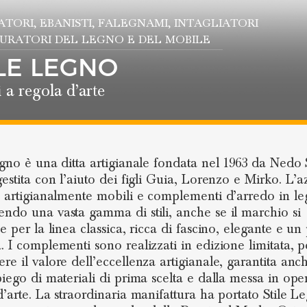
ATORI
, EBANISTI
, FALEGNAMI
, INTAGLIATORI
AURATORI DEL LEGNO E DEL MOBILE
ILE LEGNO
 a regola d’arte
egno è una ditta artigianale fondata nel 1963 da Nedo 
gestita con l’aiuto dei figli Guia, Lorenzo e Mirko. L’
a artigianalmente mobili e complementi d’arredo in le
ndo una vasta gamma di stili, anche se il marchio si
e per la linea classica, ricca di fascino, elegante e un
. I complementi sono realizzati in edizione limitata, p
re il valore dell’eccellenza artigianale, garantita anc
piego di materiali di prima scelta e dalla messa in ope
d’arte. La straordinaria manifattura ha portato Stile L