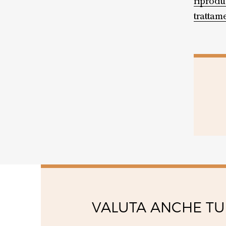
riprod
venerdì
08:00 - 13:00
trattame
14:00 - 18:00
sabato
VALUTA ANCHE TU