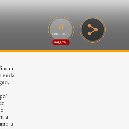
0
recensioni
VALUTA >
Susini,
azienda
gno,
 po’
er
he
ra a
egno a