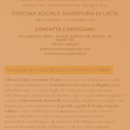
FABBRI
, ORAFI E GIOIELLIERI
, PROTOTIPISTI DI
ISCRIVITI ALLA NEWSLETTER
PRODOTTO
, RESTAURATORI DEI METALLI
SOSTIENICI
OFFICINA SOCIALE AVVENTURA DI LATTA
MAGAZINE
Alto artigianato con i metalli poveri
TUTTI I CONTENUTI
NEWS
CONTATTA L'ARTIGIANO
INTERVISTE
EX LANIFICIO SAVA - PIAZZA ENRICO DE NICOLA, 46
Napoli, NA
ITINERARI
+39 331 3360671
ISCRIVITI
avventuradilatta@gmail.com
www.avventuradilatta.it
LOGIN
Consigliato da:
VALTER LUCA DE BARTOLOMEIS
Officina Sociale Avventura di Latta
è un progetto di inclusione sociale,
attivo nella formazione e nell’
inserimento lavorativo di rifugiati
politici,
richiedenti asilo e persone fragili, che vengono accolti negli spazi
dell’Officina per apprendere un mestiere. Qui vengono infatti insegnate le
tecniche di
lavorazione dei metalli
, tramandate dai lattonieri e dagli orafi
napoletani, per la realizzazione di
gioielli, oggetti di design, lampade,
sculture
e opere artistiche. La manipolazione del metallo educa lo
sguardo alla bellezza e il processo creativo stimola la mente:
tramandando antichi saperi, gli educatori dell’Officina recuperano la
memoria di un’importante tradizione, e offrono ai loro artigiani