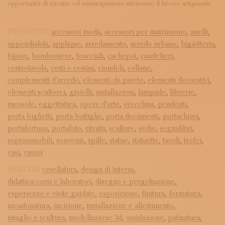
opportunità di riscatto ed emancipazione attraverso il lavoro artigianale.
PRODOTTI:
accessori moda,
accessori per matrimonio,
anelli,
appendiabiti,
applique,
arredamento,
arredo urbano,
bigiotteria,
bijoux,
bomboniere,
bracciali,
cachepot,
candelieri,
centrotavola,
cesti e cestini,
ciondoli,
collane,
complementi d'arredo,
elementi da parete,
elementi decorativi,
elementi scultorei,
gioielli,
installazioni,
lampade,
librerie,
mensole,
oggettistica,
opere d'arte,
orecchini,
pendenti,
porta biglietti,
porta bottiglie,
porta documenti,
portachiavi,
portafortuna,
portafoto,
ritratti,
sculture,
sedie,
segnalibri,
soprammobili,
souvenir,
spille,
statue,
statuette,
tavoli,
trofei,
vasi,
vassoi
SERVIZI:
cesellatura,
design di interni,
didattica corsi e laboratori,
disegno e progettazione,
esperienze e visite guidate,
esposizione,
finitura,
formatura,
incastonatura,
incisione,
installazione e allestimento,
intaglio e scultura,
modellazione 3d,
ossidazione,
patinatura,