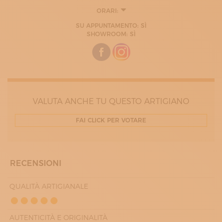
ORARI:
LUNEDÌ
SU APPUNTAMENTO: SÌ
10:00 - 18:30
SHOWROOM: SÌ
MARTEDÌ
10:00 - 18:30
MERCOLEDÌ
10:00 - 18:30
GIOVEDÌ
10:00 - 18:30
VENERDÌ
10:00 - 18:30
VALUTA ANCHE TU QUESTO ARTIGIANO
FAI CLICK PER VOTARE
RECENSIONI
QUALITÀ ARTIGIANALE
AUTENTICITÀ E ORIGINALITÀ