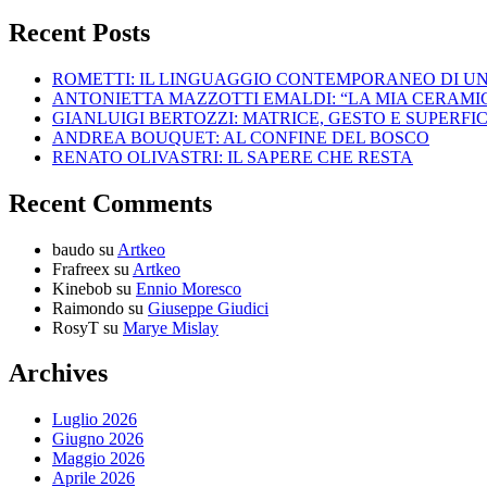
Recent Posts
ROMETTI: IL LINGUAGGIO CONTEMPORANEO DI U
ANTONIETTA MAZZOTTI EMALDI: “LA MIA CERAMICA
GIANLUIGI BERTOZZI: MATRICE, GESTO E SUPERFIC
ANDREA BOUQUET: AL CONFINE DEL BOSCO
RENATO OLIVASTRI: IL SAPERE CHE RESTA
Recent Comments
baudo
su
Artkeo
Frafreex
su
Artkeo
Kinebob
su
Ennio Moresco
Raimondo
su
Giuseppe Giudici
RosyT
su
Marye Mislay
Archives
Luglio 2026
Giugno 2026
Maggio 2026
Aprile 2026