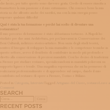
che faccio, per tutto questo sono davvero grata. Credo di essere riuscita a
trasmettere la mia passione e il mio entusiasmo. Chi conosce bene la mia
storia sa che affronto anche dei sacrifici, ma con la mia energia posso
superare qualsiasi difficoltà!
Qual è stata la tua formazione e perché hai scelto di diventare una
restauratrice?
Il mio percorso di formazione è stato abbastanza tortuoso. A Napoli ho
studiato per due anni Architettura, per poi laurearmi in Conservazione dei
Beni Culturali, indirizzo storico-artistico. Non sazia degli studi teorici,
sentivo il bisogno di sviluppare la mia manualità e le competenze tecniche in
questo settore, avevo il desiderio di contribuire in modo più profondo e
diretto alla conservazione di preziosi manufatti. Così ho deciso di trasferirmi
a Firenze per studiare restauro, specializzandomi in manufatti policromi su
supporto ligneo e tessile. Una magnifica esperienza che mi ha permesso di
realizzarmi professionalmente e di apprendere sul campo, dando il mio
contributo nel restauro di opere a Firenze, Torino e Milano.
Posted in
Categoria
,
Interviste
Tagged
Artigiano del Cuore
,
restauro
Leave a
on
Comment
SEARCH
Carlotta
Corduas
Ricerca
per:
RECENT POSTS