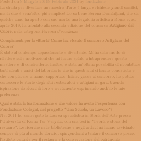
Posted on
8 Maggio 2019
8 Febbraio 2024
by
fondazione
ISCRIVITI ALLA NEWSLETTER
La strada per diventare un maestro d’arte è lunga e richiede grandi sacrifici,
SOSTIENICI
ma in due è senz’altro più semplice! Lo sa bene Serena Dominijanni, che da
MAGAZINE
qualche anno ha aperto con suo marito una legatoria artistica a Roma e, ad
TUTTI I CONTENUTI
aprile 2019, ha trionfato alla seconda edizione del concorso
Artigiano del
NEWS
Cuore
, nella categoria
Percorsi d’eccellenza
.
INTERVISTE
Complimenti per la vittoria! Come hai vissuto il concorso Artigiano del
ITINERARI
Cuore?
ISCRIVITI
È stato al contempo appassionante e divertente. Mi ha dato modo di
riflettere sulle motivazioni che mi hanno spinto a intraprendere questo
LOGIN
mestiere e di condividerle. Inoltre, è stata un’ottima possibilità di ricontattare
tanti clienti e amici del laboratorio che in questi anni ci hanno conosciuto e
che con piacere ci hanno supportato. Infine, grazie al concorso, ho potuto
conoscere le storie degli altri restauratori e artigiani in gara, traendo
ispirazione da alcuni di loro e ovviamente esprimendo anch’io le mie
preferenze.
Qual è stata la tua formazione e che valore ha avuto l’esperienza con
Fondazione Cologni, nel progetto “Una Scuola, un Lavoro”?
Nel 2011 ho conseguito la Laurea specialistica in Storia dell’Arte presso
l’Università di Roma Tor Vergata, con una tesi in “Teoria e storia del
restauro”. Le ricerche nelle biblioteche e negli archivi mi hanno avvicinato
sempre di più al mondo librario, spingendomi a tentare il concorso presso
l’Istituto centrale per il restauro e la conservazione del patrimonio