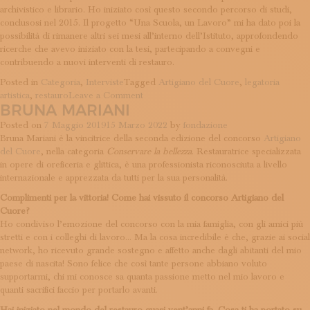
archivistico e librario. Ho iniziato così questo secondo percorso di studi,
conclusosi nel 2015. Il progetto “Una Scuola, un Lavoro” mi ha dato poi la
possibilità di rimanere altri sei mesi all’interno dell’Istituto, approfondendo
ricerche che avevo iniziato con la tesi, partecipando a convegni e
contribuendo a nuovi interventi di restauro.
Posted in
Categoria
,
Interviste
Tagged
Artigiano del Cuore
,
legatoria
on
artistica
,
restauro
Leave a Comment
BRUNA MARIANI
Serena
Dominijanni
Posted on
7 Maggio 2019
15 Marzo 2022
by
fondazione
Bruna Mariani è la vincitrice della seconda edizione del concorso
Artigiano
del Cuore
, nella categoria
Conservare la bellezza
. Restauratrice specializzata
in opere di oreficeria e glittica, è una professionista riconosciuta a livello
internazionale e apprezzata da tutti per la sua personalità.
Complimenti per la vittoria! Come hai vissuto il concorso Artigiano del
Cuore?
Ho condiviso l’emozione del concorso con la mia famiglia, con gli amici più
stretti e con i colleghi di lavoro… Ma la cosa incredibile è che, grazie ai social
network, ho ricevuto grande sostegno e affetto anche dagli abitanti del mio
paese di nascita! Sono felice che così tante persone abbiano voluto
supportarmi, chi mi conosce sa quanta passione metto nel mio lavoro e
quanti sacrifici faccio per portarlo avanti.