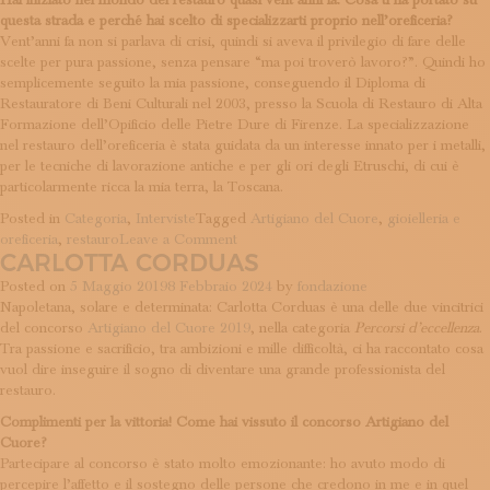
Hai iniziato nel mondo del restauro quasi vent’anni fa. Cosa ti ha portato su
questa strada e perché hai scelto di specializzarti proprio nell’oreficeria?
Vent’anni fa non si parlava di crisi, quindi si aveva il privilegio di fare delle
scelte per pura passione, senza pensare “ma poi troverò lavoro?”. Quindi ho
semplicemente seguito la mia passione, conseguendo il Diploma di
Restauratore di Beni Culturali nel 2003, presso la Scuola di Restauro di Alta
Formazione dell’Opificio delle Pietre Dure di Firenze. La specializzazione
nel restauro dell’oreficeria è stata guidata da un interesse innato per i metalli,
per le tecniche di lavorazione antiche e per gli ori degli Etruschi, di cui è
particolarmente ricca la mia terra, la Toscana.
Posted in
Categoria
,
Interviste
Tagged
Artigiano del Cuore
,
gioielleria e
on
oreficeria
,
restauro
Leave a Comment
CARLOTTA CORDUAS
Bruna
Mariani
Posted on
5 Maggio 2019
8 Febbraio 2024
by
fondazione
Napoletana, solare e determinata: Carlotta Corduas è una delle due vincitrici
del concorso
Artigiano del Cuore 2019
, nella categoria
Percorsi d’eccellenza
.
Tra passione e sacrificio, tra ambizioni e mille difficoltà, ci ha raccontato cosa
vuol dire inseguire il sogno di diventare una grande professionista del
restauro.
Complimenti per la vittoria! Come hai vissuto il concorso Artigiano del
Cuore?
Partecipare al concorso è stato molto emozionante: ho avuto modo di
percepire l’affetto e il sostegno delle persone che credono in me e in quel