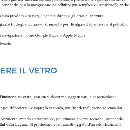
, rendendo così la navigazione da cellulare più semplice e
user-friendly
, anche
uoi prodotti e servizi, i contatti diretti e gli orari di apertura.
rtigiani e botteghe un nuovo strumento per divulgare il loro lavoro al pubblico
p di navigazione, come Google Maps o Apple Mappe.
ellmade
.
DERE IL VETRO
l’
incisione su vetro
, con cui si decorano oggetti vari, e in particolare i
 per poi diffondersi ovunque; la seconda, più “moderna”, viene adottata dai
ticolarmente limpido e trasparente, poi affinano diverse tecniche, ottenendo
fini della Laguna. Si producono così raffinati oggetti d’arredo riccamente