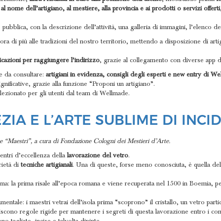
al nome dell’artigiano, al mestiere, alla provincia e ai prodotti o servizi offerti
ubblica, con la descrizione dell’attività, una galleria di immagini, l’elenco dei s
ncora di più alle tradizioni del nostro territorio, mettendo a disposizione di a
icazioni per raggiungere l’indirizzo
, grazie al collegamento con diverse ap
se da consultare:
artigiani in evidenza, consigli degli esperti e new entry di W
gnificative, grazie alla funzione “Proponi un artigiano”.
selezionato per gli utenti dal team di Wellmade.
ZIA E L’ARTE SUBLIME DI INCI
ità
ne “Maestri”, a cura di Fondazione Cologni dei Mestieri d’Arte.
ntri d’eccellenza della
lavorazione del vetro
.
rietà di
tecniche artigianali
. Una di queste, forse meno conosciuta, è quella del
issima: la prima risale all’epoca romana e viene recuperata nel 1500 in Boemia,
entale: i maestri vetrai dell’isola prima “scoprono” il cristallo, un vetro par
liscono regole rigide per mantenere i segreti di questa lavorazione entro i con
de