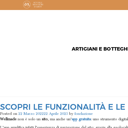
ARTIGIANI E BOTTEGH
MESE:
MA
SCOPRI LE FUNZIONALITÀ E LE
Posted on
22 Marzo 2022
22 Aprile 2025
by
fondazione
Wellmade
non è solo un
sito
, ma anche un’
app gratuita
: uno strumento digita
L’app amplifica infatti l’esperienza di navigazione del sito: grazie alla geoloca