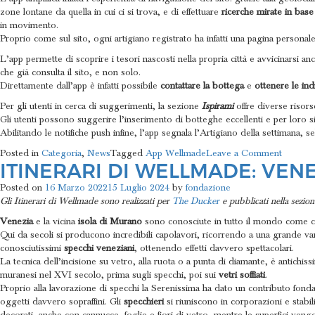
zone lontane da quella in cui ci si trova, e di effettuare
ricerche mirate in base 
in movimento.
Proprio come sul sito, ogni artigiano registrato ha infatti una pagina personale p
L’app permette di scoprire i tesori nascosti nella propria città e avvicinarsi a
che già consulta il sito, e non solo.
Direttamente dall’app è infatti possibile
contattare la bottega
e
ottenere le
ind
Per gli utenti in cerca di suggerimenti, la sezione
Ispirami
offre diverse risor
Gli utenti possono suggerire l’inserimento di botteghe eccellenti e per loro si
Abilitando le notifiche push infine, l’app segnala l’Artigiano della settimana, 
on
Posted in
Categoria
,
News
Tagged
App Wellmade
Leave a Comment
ITINERARI DI WELLMADE: VENE
Scopri
le
Posted on
16 Marzo 2022
15 Luglio 2024
by
fondazione
funzional
Gli Itinerari di Wellmade sono realizzati per
The Ducker
e pubblicati nella sezio
e
le
Venezia
e la vicina
isola di Murano
sono conosciute in tutto il mondo come ce
ultime
Qui da secoli si producono incredibili capolavori, ricorrendo a una grande va
novità
conosciutissimi
specchi veneziani
, ottenendo effetti davvero spettacolari.
del
La tecnica dell’incisione su vetro, alla ruota o a punta di diamante, è antich
sito
muranesi nel XVI secolo, prima sugli specchi, poi sui
vetri soffiati
.
e
Proprio alla lavorazione di specchi la Serenissima ha dato un contributo fondam
dell’app
oggetti davvero sopraffini. Gli
specchieri
si riuniscono in corporazioni e stabi
Wellma