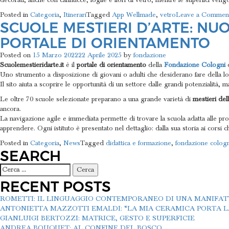
decorati, anche con cannucce, foglie e fiori di vetro, mentre le superfici vengon
Posted in
Categoria
,
Itinerari
Tagged
App Wellmade
,
vetro
Leave a Commen
SCUOLE MESTIERI D’ARTE: NUO
PORTALE DI ORIENTAMENTO
Posted on
15 Marzo 2022
22 Aprile 2025
by
fondazione
Scuolemestieridarte.it
è il
portale di orientamento
della
Fondazione Cologni
d
Uno strumento a disposizione di giovani o adulti che desiderano fare della l
Il sito aiuta a scoprire le opportunità di un settore dalle grandi potenzialit
Le oltre 70 scuole selezionate preparano a una grande varietà di
mestieri dell
ancora.
La navigazione agile e immediata permette di trovare la scuola adatta alle propr
apprendere. Ogni istituto è presentato nel dettaglio: dalla sua storia ai corsi c
Posted in
Categoria
,
News
Tagged
didattica e formazione
,
fondazione cologn
SEARCH
Ricerca
per:
RECENT POSTS
ROMETTI: IL LINGUAGGIO CONTEMPORANEO DI UNA MANIFA
ANTONIETTA MAZZOTTI EMALDI: “LA MIA CERAMICA PORTA LA
GIANLUIGI BERTOZZI: MATRICE, GESTO E SUPERFICIE
ANDREA BOUQUET: AL CONFINE DEL BOSCO