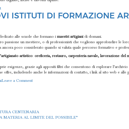
o tagliate, incise e talvolta dipinte.
on
t
VI ISTITUTI DI FORMAZIONE A
Itinerari
di
Wellmade:
Venezia
e
edicato alle scuole che formano i
maestri artigiani
di domani.
l’arte
oro passione un mestiere, o di professionisti che vogliono approfondire le lo
sublime
à, ma ancora poco considerato quando si valuta quale percorso formativo e profe
di
’artigianato artistico
:
oreficeria, restauro, carpenteria navale, lavorazione del ma
incidere
il
ie esigenze, grazie agli appositi filtri che consentono di esplorare l’archivio i
vetro
he offre, includendo anche le informazioni di contatto, i link al sito web e alle 
on
i
Leave a Comment
Scuole
Mestieri
d’Arte:
nuovi
istituti
TTURA CENTENARIA
di
 MATERIA AL LIMITE DEL POSSIBILE”
formazione
arricchiscono