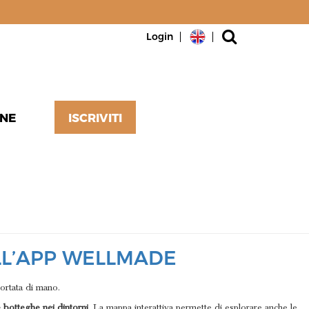
Login
NE
ISCRIVITI
ELL’APP WELLMADE
portata di mano.
 botteghe nei dintorni
. La mappa interattiva permette di esplorare anche le