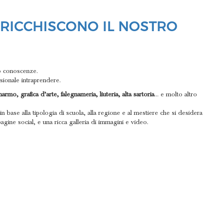
RRICCHISCONO IL NOSTRO
ro conoscenze.
ssionale intraprendere.
rmo, grafica d’arte, falegnameria, liuteria, alta sartoria
… e molto altro
n base alla tipologia di scuola, alla regione e al mestiere che si desidera
pagine social, e una ricca galleria di immagini e video.