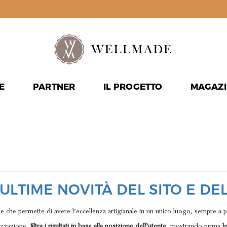
E
PARTNER
IL PROGETTO
MAGAZI
RZO 2022
 ULTIME NOVITÀ DEL SITO E D
le che permette di avere l’eccellenza artigianale in un unico luogo, sempre a 
lizzazione,
filtra i risultati in base alla posizione dell’utente
, mostrando prima
le