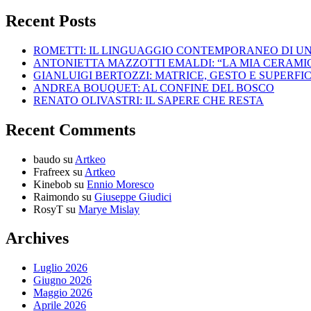
Recent Posts
ROMETTI: IL LINGUAGGIO CONTEMPORANEO DI U
ANTONIETTA MAZZOTTI EMALDI: “LA MIA CERAMICA
GIANLUIGI BERTOZZI: MATRICE, GESTO E SUPERFIC
ANDREA BOUQUET: AL CONFINE DEL BOSCO
RENATO OLIVASTRI: IL SAPERE CHE RESTA
Recent Comments
baudo
su
Artkeo
Frafreex
su
Artkeo
Kinebob
su
Ennio Moresco
Raimondo
su
Giuseppe Giudici
RosyT
su
Marye Mislay
Archives
Luglio 2026
Giugno 2026
Maggio 2026
Aprile 2026