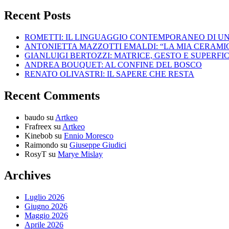
Recent Posts
ROMETTI: IL LINGUAGGIO CONTEMPORANEO DI U
ANTONIETTA MAZZOTTI EMALDI: “LA MIA CERAMICA
GIANLUIGI BERTOZZI: MATRICE, GESTO E SUPERFIC
ANDREA BOUQUET: AL CONFINE DEL BOSCO
RENATO OLIVASTRI: IL SAPERE CHE RESTA
Recent Comments
baudo
su
Artkeo
Frafreex
su
Artkeo
Kinebob
su
Ennio Moresco
Raimondo
su
Giuseppe Giudici
RosyT
su
Marye Mislay
Archives
Luglio 2026
Giugno 2026
Maggio 2026
Aprile 2026