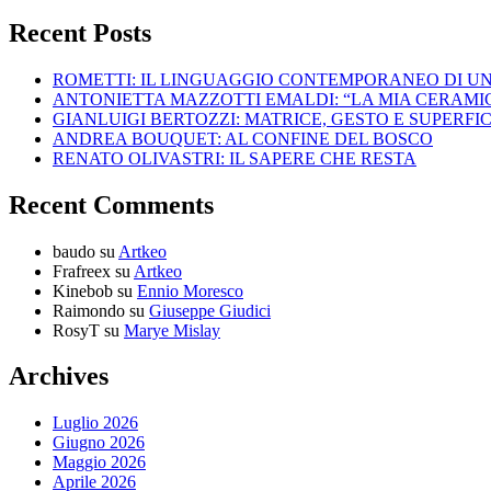
Recent Posts
ROMETTI: IL LINGUAGGIO CONTEMPORANEO DI U
ANTONIETTA MAZZOTTI EMALDI: “LA MIA CERAMICA
GIANLUIGI BERTOZZI: MATRICE, GESTO E SUPERFIC
ANDREA BOUQUET: AL CONFINE DEL BOSCO
RENATO OLIVASTRI: IL SAPERE CHE RESTA
Recent Comments
baudo
su
Artkeo
Frafreex
su
Artkeo
Kinebob
su
Ennio Moresco
Raimondo
su
Giuseppe Giudici
RosyT
su
Marye Mislay
Archives
Luglio 2026
Giugno 2026
Maggio 2026
Aprile 2026