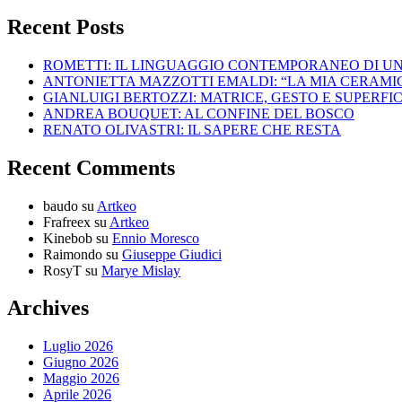
Recent Posts
ROMETTI: IL LINGUAGGIO CONTEMPORANEO DI U
ANTONIETTA MAZZOTTI EMALDI: “LA MIA CERAMICA
GIANLUIGI BERTOZZI: MATRICE, GESTO E SUPERFIC
ANDREA BOUQUET: AL CONFINE DEL BOSCO
RENATO OLIVASTRI: IL SAPERE CHE RESTA
Recent Comments
baudo
su
Artkeo
Frafreex
su
Artkeo
Kinebob
su
Ennio Moresco
Raimondo
su
Giuseppe Giudici
RosyT
su
Marye Mislay
Archives
Luglio 2026
Giugno 2026
Maggio 2026
Aprile 2026