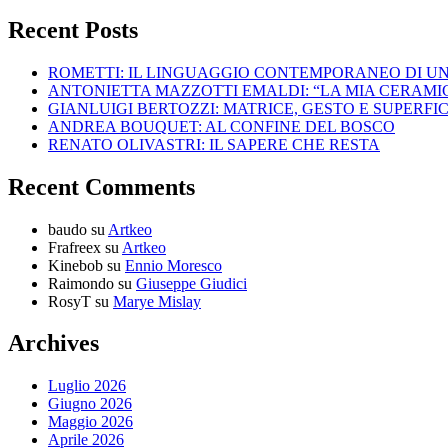
Recent Posts
ROMETTI: IL LINGUAGGIO CONTEMPORANEO DI U
ANTONIETTA MAZZOTTI EMALDI: “LA MIA CERAMICA
GIANLUIGI BERTOZZI: MATRICE, GESTO E SUPERFIC
ANDREA BOUQUET: AL CONFINE DEL BOSCO
RENATO OLIVASTRI: IL SAPERE CHE RESTA
Recent Comments
baudo
su
Artkeo
Frafreex
su
Artkeo
Kinebob
su
Ennio Moresco
Raimondo
su
Giuseppe Giudici
RosyT
su
Marye Mislay
Archives
Luglio 2026
Giugno 2026
Maggio 2026
Aprile 2026