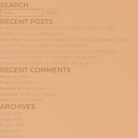
SEARCH
De
Vecchi
Ricerca
1935
per:
RECENT POSTS
ROMETTI: IL LINGUAGGIO CONTEMPORANEO DI UNA
MANIFATTURA CENTENARIA
ANTONIETTA MAZZOTTI EMALDI: “LA MIA CERAMICA PORTA
LA MATERIA AL LIMITE DEL POSSIBILE”
GIANLUIGI BERTOZZI: MATRICE, GESTO E SUPERFICIE
ANDREA BOUQUET: AL CONFINE DEL BOSCO
RENATO OLIVASTRI: IL SAPERE CHE RESTA
RECENT COMMENTS
baudo
su
Artkeo
Frafreex
su
Artkeo
Kinebob
su
Ennio Moresco
Raimondo
su
Giuseppe Giudici
RosyT
su
Marye Mislay
ARCHIVES
Luglio 2026
Giugno 2026
Maggio 2026
Aprile 2026
Marzo 2026