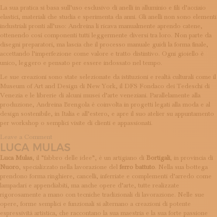
ISCRIVITI ALLA NEWSLETTER
La sua pratica si basa sull’uso esclusivo di anelli in alluminio e fili d’acciaio
SOSTIENICI
elastici, materiali che studia e sperimenta da anni. Gli anelli non sono elementi
MAGAZINE
industriali pronti all’uso: Andreina li ricava manualmente aprendo catene,
ottenendo così componenti tutti leggermente diversi tra loro. Non parte da
TUTTI I CONTENUTI
disegni preparatori, ma lascia che il processo manuale guidi la forma finale,
NEWS
accettando l’imperfezione come valore e tratto distintivo. Ogni gioiello è
INTERVISTE
unico, leggero e pensato per essere indossato nel tempo.
ITINERARI
Le sue creazioni sono state selezionate da istituzioni e realtà culturali come il
ISCRIVITI
Museum of Art and Design di New York, il DFS Fondaco dei Tedeschi di
LOGIN
Venezia e le librerie di alcuni musei d’arte veneziani. Parallelamente alla
produzione, Andreina Brengola è coinvolta in progetti legati alla moda e al
design sostenibile, in Italia e all’estero, e apre il suo atelier su appuntamento
per workshop o semplici visite di clienti e appassionati.
on
Leave a Comment
LUCA MULAS
Andreina
Brengola
Luca Mulas
, il “fabbro delle idee”, è un artigiano di
Bortigali
, in provincia di
Nuoro
, specializzato nella lavorazione del
ferro battuto
. Nella sua bottega
prendono forma ringhiere, cancelli, inferriate e complementi d’arredo come
lampadari e appendiabiti, ma anche opere d’arte, tutte realizzate
rigorosamente a mano con tecniche tradizionali di lavorazione. Nelle sue
opere, forme semplici e funzionali si alternano a creazioni di potente
espressività artistica, che raccontano la sua maestria e la sua forte passione