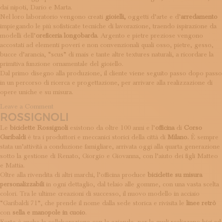
dai nipoti, Dario e Marta.
Nel loro laboratorio vengono creati
gioielli,
oggetti d’arte e d’
arredamento
impiegando le più sofisticate tecniche di lavorazione, traendo ispirazione da
modelli dell’
oreficeria longobarda
. Argento e pietre preziose vengono
accostati ad elementi poveri e non convenzionali quali osso, pietre, gesso,
bucce d’arancia, “scus” di mais e tante altre textures naturali, a ricordare la
primitiva funzione ornamentale del gioiello.
Dal primo disegno alla produzione, il cliente viene seguito passo dopo passo
in un percorso di ricerca e progettazione, per arrivare alla realizzazione di
opere uniche e su misura.
on
Leave a Comment
ROSSIGNOLI
Sergio
Mazzola
Le
biciclette Rossignoli
esistono da oltre 100 anni e l’
officina
di
Corso
Garibaldi
è tra i produttori e meccanici storici della città di
Milano.
È sempre
stata un’attività a conduzione famigliare, arrivata oggi alla quarta generazione
sotto la gestione di Renato, Giorgio e Giovanna, con l’aiuto dei figli Matteo
e Mattia.
Oltre alla rivendita di altri marchi, l’officina produce
biciclette su misura
personalizzabili
in ogni dettaglio, dal telaio alle gomme, con una vasta scelta
colori. Tra le ultime creazioni di successo, il nuovo modello in acciaio
“Garibaldi 71”, che prende il nome dalla sede storica e rivisita le
linee retrò
con
sella e manopole in cuoio
.