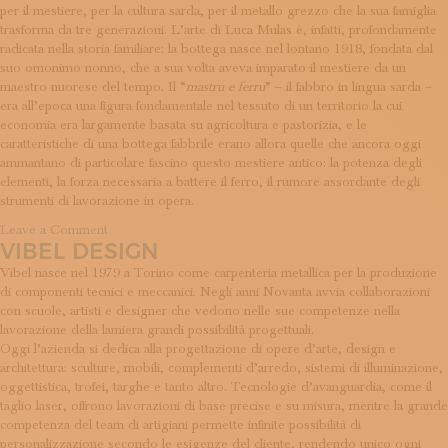
per il mestiere, per la cultura sarda, per il metallo grezzo che la sua famiglia
trasforma da tre generazioni. L’arte di Luca Mulas è, infatti, profondamente
radicata nella storia familiare: la bottega nasce nel lontano 1918, fondata dal
suo omonimo nonno, che a sua volta aveva imparato il mestiere da un
maestro nuorese del tempo. Il “
mastru e ferru
” – il fabbro in lingua sarda –
era all’epoca una figura fondamentale nel tessuto di un territorio la cui
economia era largamente basata su agricoltura e pastorizia, e le
caratteristiche di una bottega fabbrile erano allora quelle che ancora oggi
ammantano di particolare fascino questo mestiere antico: la potenza degli
elementi, la forza necessaria a battere il ferro, il rumore assordante degli
strumenti di lavorazione in opera.
on
Leave a Comment
VIBEL DESIGN
Luca
Mulas
Vibel nasce nel 1979 a Torino come carpenteria metallica per la produzione
di componenti tecnici e meccanici. Negli anni Novanta avvia collaborazioni
con scuole, artisti e designer che vedono nelle sue competenze nella
lavorazione della lamiera grandi possibilità progettuali.
Oggi l’azienda si dedica alla progettazione di opere d’arte, design e
architettura: sculture, mobili, complementi d’arredo, sistemi di illuminazione,
oggettistica, trofei, targhe e tanto altro. Tecnologie d’avanguardia, come il
taglio laser, offrono lavorazioni di base precise e su misura, mentre la grande
competenza del team di artigiani permette infinite possibilità di
personalizzazione secondo le esigenze del cliente, rendendo unico ogni