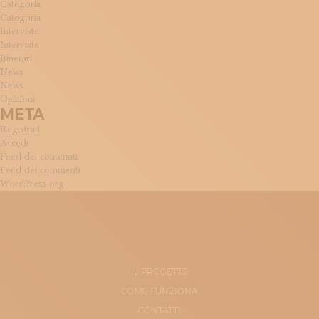
Categoria
Categoria
Interviste
Interviste
Itinerari
News
News
Opinioni
META
Registrati
Accedi
Feed dei contenuti
Feed dei commenti
WordPress.org
IL PROGETTO
COME FUNZIONA
CONTATTI