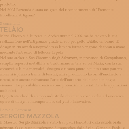
prodotto.
Nel 2005 l’azienda è stata insignita del riconoscimento di “Piemonte
Eccellenza Artigiana”.
su
3 commenti
TELÀIO
Vibel
Design
Maria Flocco si è laureata in Architettura nel 2002 ma ha trovato la sua
realizzazione nell’artigianato grazie al suo progetto
Telàio
, un brand di
design in cui arredi autoprodotti in lamiera forata vengono decorati a mano
mediante l’intreccio di fettucce in pelle.
Nel suo atelier a
San Giacomo degli Schiavoni
, in provincia di
Campobasso
,
semplici superfici metalliche si trasformano in tele su cui Maria, con la sua
creatività e la sua manualità, disegna e ricama punto a punto i suoi pattern:
alcuni si ispirano a trame di tessuti, altri riproducono lavori all’uncinetto e
ricami, altri ancora richiamano l’arte dell’intreccio delle sedie in paglia
viennesi. Le possibilità creative sono potenzialmente infinite e le applicazioni
molteplici.
Oggetti standard di stampo industriale diventano così uniche ed evocative
opere di design contemporaneo, dal gusto innovativo.
on
Leave a Comment
SERGIO MAZZOLA
Telàio
Il Maestro
Sergio Mazzola
è stato tra i padri fondatori della
scuola orafa
udinese
. Oggi questa tradizione è tramandata dalle figlie, Clarice e Paola, e