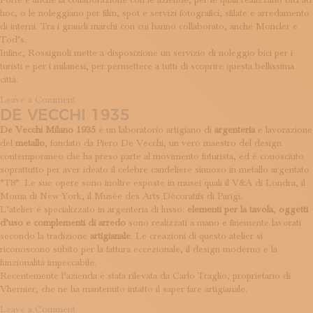
Forte è anche la collaborazione con le aziende, per le quali realizzano bici ad
hoc, o le noleggiano per film, spot e servizi fotografici, sfilate e arredamento
di interni. Tra i grandi marchi con cui hanno collaborato, anche Moncler e
Tod’s.
Infine, Rossignoli mette a disposizione un servizio di noleggio bici per i
turisti e per i milanesi, per permettere a tutti di scoprire questa bellissima
città.
on
Leave a Comment
DE VECCHI 1935
Rossignoli
De Vecchi Milano 1935
è un laboratorio artigiano di
argenteria
e lavorazione
del
metallo
, fondato da Piero De Vecchi, un vero maestro del design
contemporaneo che ha preso parte al movimento futurista, ed è conosciuto
soprattutto per aver ideato il celebre candeliere sinuoso in metallo argentato
“T8”. Le sue opere sono inoltre esposte in musei quali il V&A di Londra, il
Moma di New York, il Musée des Arts Décoratifs di Parigi.
L’atelier è specializzato in argenteria di lusso:
elementi per la tavola
,
oggetti
d’uso e complementi di arredo
sono realizzati a mano e finemente lavorati
secondo la tradizione
artigianale
. Le creazioni di questo atelier si
riconoscono subito per la fattura eccezionale, il design moderno e la
funzionalità impeccabile.
Recentemente l’azienda è stata rilevata da Carlo Traglio, proprietario di
Vhernier, che ne ha mantenuto intatto il saper fare artigianale.
on
Leave a Comment