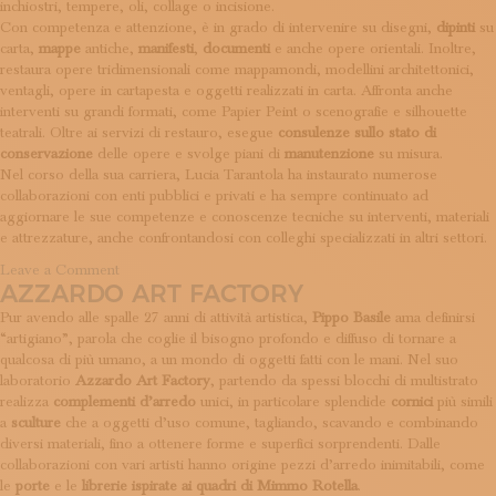
inchiostri, tempere, oli, collage o incisione.
ISCRIVITI ALLA NEWSLETTER
Con competenza e attenzione, è in grado di intervenire su disegni,
dipinti
su
SOSTIENICI
carta,
mappe
antiche,
manifesti
,
documenti
e anche opere orientali. Inoltre,
MAGAZINE
restaura opere tridimensionali come mappamondi, modellini architettonici,
TUTTI I CONTENUTI
ventagli, opere in cartapesta e oggetti realizzati in carta. Affronta anche
NEWS
interventi su grandi formati, come Papier Peint o scenografie e silhouette
INTERVISTE
teatrali. Oltre ai servizi di restauro, esegue
consulenze sullo stato di
conservazione
delle opere e svolge piani di
manutenzione
su misura.
ITINERARI
Nel corso della sua carriera, Lucia Tarantola ha instaurato numerose
ISCRIVITI
collaborazioni con enti pubblici e privati e ha sempre continuato ad
LOGIN
aggiornare le sue competenze e conoscenze tecniche su interventi, materiali
e attrezzature, anche confrontandosi con colleghi specializzati in altri settori.
on
Leave a Comment
AZZARDO ART FACTORY
Lucia
Tarantola
Pur avendo alle spalle 27 anni di attività artistica,
Pippo Basile
ama definirsi
“artigiano”, parola che coglie il bisogno profondo e diffuso di tornare a
qualcosa di più umano, a un mondo di oggetti fatti con le mani. Nel suo
laboratorio
Azzardo Art Factory
, partendo da spessi blocchi di multistrato
realizza
complementi d’arredo
unici, in particolare splendide
cornici
più simili
a
sculture
che a oggetti d’uso comune, tagliando, scavando e combinando
diversi materiali, fino a ottenere forme e superfici sorprendenti. Dalle
collaborazioni con vari artisti hanno origine pezzi d’arredo inimitabili, come
le
porte
e le
librerie ispirate ai quadri di Mimmo Rotella
.