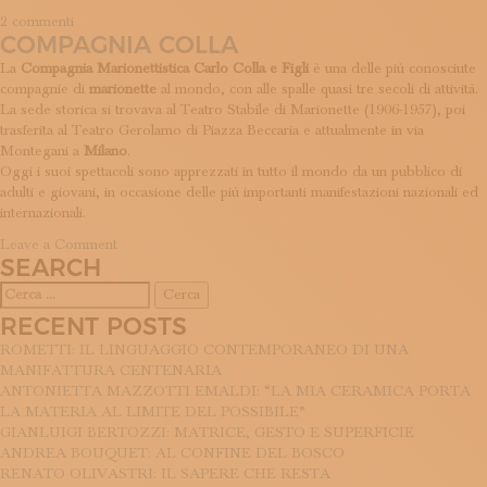
su
2 commenti
COMPAGNIA COLLA
Azzardo
Art
La
Compagnia Marionettistica Carlo Colla e Figli
è una delle più conosciute
Factory
compagnie di
marionette
al mondo, con alle spalle quasi tre secoli di attività.
La sede storica si trovava al Teatro Stabile di Marionette (1906-1957), poi
trasferita al Teatro Gerolamo di Piazza Beccaria e attualmente in via
Montegani a
Milano
.
Oggi i suoi spettacoli sono apprezzati in tutto il mondo da un pubblico di
adulti e giovani, in occasione delle più importanti manifestazioni nazionali ed
internazionali.
on
Leave a Comment
SEARCH
Compagnia
Colla
Ricerca
per:
RECENT POSTS
ROMETTI: IL LINGUAGGIO CONTEMPORANEO DI UNA
MANIFATTURA CENTENARIA
ANTONIETTA MAZZOTTI EMALDI: “LA MIA CERAMICA PORTA
LA MATERIA AL LIMITE DEL POSSIBILE”
GIANLUIGI BERTOZZI: MATRICE, GESTO E SUPERFICIE
ANDREA BOUQUET: AL CONFINE DEL BOSCO
RENATO OLIVASTRI: IL SAPERE CHE RESTA