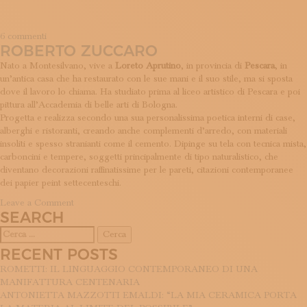
su
6 commenti
ROBERTO ZUCCARO
Alice
Corbetta
Nato a Montesilvano, vive a
Loreto Aprutino
, in provincia di
Pescara
, in
un’antica casa che ha restaurato con le sue mani e il suo stile, ma si sposta
dove il lavoro lo chiama. Ha studiato prima al liceo artistico di Pescara e poi
pittura all’Accademia di belle arti di Bologna.
Progetta e realizza secondo una sua personalissima poetica interni di case,
alberghi e ristoranti, creando anche complementi d’arredo, con materiali
insoliti e spesso stranianti come il cemento. Dipinge su tela con tecnica mista,
carboncini e tempere, soggetti principalmente di tipo naturalistico, che
diventano decorazioni raffinatissime per le pareti, citazioni contemporanee
dei papier peint settecenteschi.
on
Leave a Comment
SEARCH
Roberto
Zuccaro
Ricerca
per:
RECENT POSTS
ROMETTI: IL LINGUAGGIO CONTEMPORANEO DI UNA
MANIFATTURA CENTENARIA
ANTONIETTA MAZZOTTI EMALDI: “LA MIA CERAMICA PORTA