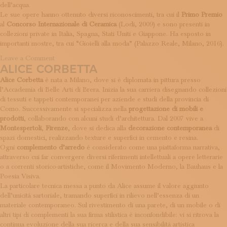
dell’acqua.
Le sue opere hanno ottenuto diversi riconoscimenti, tra cui il
Primo Premio
al
Concorso Internazionale di Ceramica
(Lodi, 2009) e sono presenti in
collezioni private in Italia, Spagna, Stati Uniti e Giappone. Ha esposto in
importanti mostre, tra cui “Gioielli alla moda” (Palazzo Reale, Milano, 2016).
on
Leave a Comment
ALICE CORBETTA
EG
Eleonora
Alice Corbetta
è nata a Milano, dove si è diplomata in pittura presso
Ghilardi
l’Accademia di Belle Arti di Brera. Inizia la sua carriera disegnando collezioni
Jewels
di tessuti e tappeti contemporanei per aziende e studi della provincia di
Como. Successivamente si specializza nella
progettazione di mobili e
prodotti
, collaborando con alcuni studi d’architettura. Dal 2007 vive a
Montespertoli
,
Firenze
, dove si dedica alla
decorazione contemporanea
di
spazi domestici, realizzando texture e superfici in cemento e resina.
Ogni
complemento d’arredo
è considerato come una piattaforma narrativa,
attraverso cui far convergere diversi riferimenti intellettuali a opere letterarie
o a correnti storico-artistiche, come il Movimento Moderno, la Bauhaus e la
Poesia Visiva.
La particolare tecnica messa a punto da Alice assume il valore aggiunto
dell’unicità sartoriale, tramando superfici in rilievo nell’essenza di un
materiale contemporaneo. Sul rivestimento di una parete, di un mobile o di
altri tipi di complementi la sua firma stilistica è inconfondibile: vi si ritrova la
continua evoluzione della sua ricerca e della sua sensibilità artistica