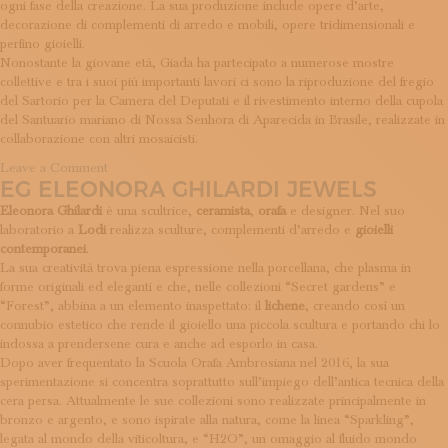
ogni fase della creazione. La sua produzione include opere d’arte,
ISCRIVITI ALLA NEWSLETTER
decorazione di complementi di arredo e mobili, opere tridimensionali e
SOSTIENICI
perfino gioielli.
MAGAZINE
Nonostante la giovane età, Giada ha partecipato a numerose mostre
TUTTI I CONTENUTI
collettive e tra i suoi più importanti lavori ci sono la riproduzione del fregio
NEWS
del Sartorio per la Camera del Deputati e il rivestimento interno della cupola
INTERVISTE
del Santuario mariano di Nossa Senhora di Aparecida in Brasile, realizzate in
collaborazione con altri mosaicisti.
ITINERARI
ISCRIVITI
on
Leave a Comment
EG ELEONORA GHILARDI JEWELS
BB
LOGIN
Mosaici
Eleonora Ghilardi
è una scultrice,
ceramista
,
orafa
e designer. Nel suo
laboratorio a
Lodi
realizza sculture, complementi d’arredo e
gioielli
contemporanei
.
La sua creatività trova piena espressione nella porcellana, che plasma in
forme originali ed eleganti e che, nelle collezioni “Secret gardens” e
“Forest”, abbina a un elemento inaspettato: il
lichene
, creando così un
connubio estetico che rende il gioiello una piccola scultura e portando chi lo
indossa a prendersene cura e anche ad esporlo in casa.
Dopo aver frequentato la Scuola Orafa Ambrosiana nel 2016, la sua
sperimentazione si concentra soprattutto sull’impiego dell’antica tecnica della
cera persa. Attualmente le sue collezioni sono realizzate principalmente in
bronzo e argento, e sono ispirate alla natura, come la linea “Sparkling”,
legata al mondo della viticoltura, e “H2O”, un omaggio al fluido mondo