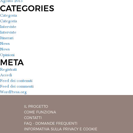
Agosto 2015
CATEGORIES
Categoria
Categoria
Interviste
Interviste
Itinerari
News
News
Opinioni
META
Registrati
Accedi
Feed dei contenuti
Feed dei commenti
WordPress.org
IL PROGETTO
COME FUNZIONA
CONTATTI
FAQ - DOMANDE FREQUENTI
INFORMATIVA SULLA PRIVACY E COOKIE