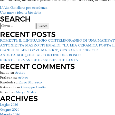
del manufatto, ma anche al passato che lo ha portato sino a noi, di mano in m
NAVIGAZIONE
L’Alta Gioielleria per eccellenza
Una nuova idea di bicicletta
ARTICOLI
SEARCH
Ricerca
per:
RECENT POSTS
ROMETTI: IL LINGUAGGIO CONTEMPORANEO DI UNA MANIFA
ANTONIETTA MAZZOTTI EMALDI: “LA MIA CERAMICA PORTA LA
GIANLUIGI BERTOZZI: MATRICE, GESTO E SUPERFICIE
ANDREA BOUQUET: AL CONFINE DEL BOSCO
RENATO OLIVASTRI: IL SAPERE CHE RESTA
RECENT COMMENTS
baudo
su
Artkeo
Frafreex
su
Artkeo
Kinebob
su
Ennio Moresco
Raimondo
su
Giuseppe Giudici
RosyT
su
Marye Mislay
ARCHIVES
Luglio 2026
Giugno 2026
Maggio 2026