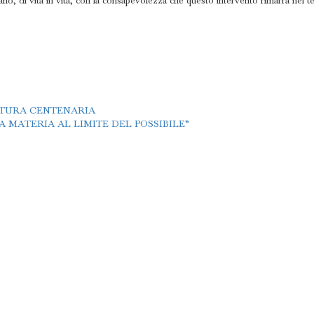
ano, di vita in vita, con la consapevolezza che questo intervento rimarrà nel 
TTURA CENTENARIA
 MATERIA AL LIMITE DEL POSSIBILE”