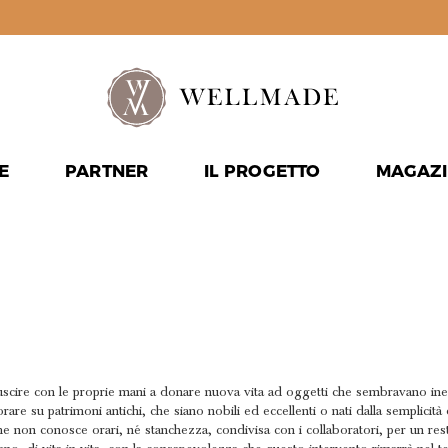
E
PARTNER
IL PROGETTO
MAGAZI
ONALITÀ E
IERE
iuscire con le proprie mani a donare nuova vita ad oggetti che sembravano inev
are su patrimoni antichi, che siano nobili ed eccellenti o nati dalla semplicità 
he non conosce orari, né stanchezza, condivisa con i collaboratori, per un resta