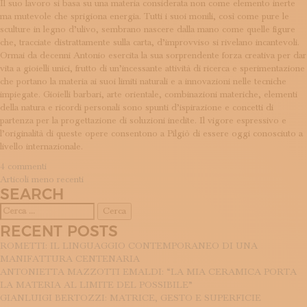
Il suo lavoro si basa su una materia considerata non come elemento inerte
ma mutevole che sprigiona energia. Tutti i suoi monili, così come pure le
sculture in legno d’ulivo, sembrano nascere dalla mano come quelle figure
che, tracciate distrattamente sulla carta, d’improvviso si rivelano incantevoli.
Ormai da decenni Antonio esercita la sua sorprendente forza creativa per dar
vita a gioielli unici, frutto di un’incessante attività di ricerca e sperimentazione
che portano la materia ai suoi limiti naturali e a innovazioni nelle tecniche
impiegate. Gioielli barbari, arte orientale, combinazioni materiche, elementi
della natura e ricordi personali sono spunti d’ispirazione e concetti di
partenza per la progettazione di soluzioni inedite. Il vigore espressivo e
l’originalità di queste opere consentono a Pilgiò di essere oggi conosciuto a
livello internazionale.
su
4 commenti
NAVIGAZIONE
Pilgiò
Articoli meno recenti
SEARCH
ARTICOLI
Ricerca
per:
RECENT POSTS
ROMETTI: IL LINGUAGGIO CONTEMPORANEO DI UNA
MANIFATTURA CENTENARIA
ANTONIETTA MAZZOTTI EMALDI: “LA MIA CERAMICA PORTA
LA MATERIA AL LIMITE DEL POSSIBILE”
GIANLUIGI BERTOZZI: MATRICE, GESTO E SUPERFICIE