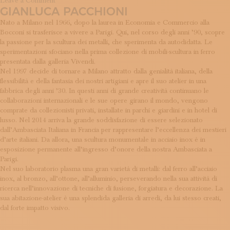
on
Leave a Comment
GIANLUCA PACCHIONI
Bam
Design
Nato a Milano nel 1966, dopo la laurea in Economia e Commercio alla
Bocconi si trasferisce a vivere a Parigi. Qui, nel corso degli anni ’90, scopre
la passione per la scultura dei metalli, che sperimenta da autodidatta. Le
sperimentazioni sfociano nella prima collezione di mobili-scultura in ferro
presentata dalla galleria Vivendi.
Nel 1997 decide di tornare a Milano attratto dalla genialità italiana, della
flessibilità e della fantasia dei nostri artigiani e apre il suo atelier in una
fabbrica degli anni ’30. In questi anni di grande creatività continuano le
collaborazioni internazionali e le sue opere girano il mondo, vengono
comprate da collezionisti privati, installate in parchi e giardini e in hotel di
lusso. Nel 2014 arriva la grande soddisfazione di essere selezionato
dall’Ambasciata Italiana in Francia per rappresentare l’eccellenza dei mestieri
d’arte italiani. Da allora, una scultura monumentale in acciaio inox è in
esposizione permanente all’ingresso d’onore della nostra Ambasciata a
Parigi.
Nel suo laboratorio plasma una gran varietà di metalli: dal ferro all’acciaio
inox, al bronzo, all’ottone, all’alluminio, perseverando nella sua attività di
ricerca nell’innovazione di tecniche di fusione, forgiatura e decorazione. La
sua abitazione-atelier è una splendida galleria di arredi, da lui stesso creati,
dal forte impatto visivo.