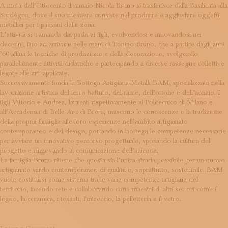
Antonini
A metà dell’Ottocento il ramaio Nicola Bruno si trasferisce dalla Basilicata alla
Sardegna, dove il suo mestiere consiste nel produrre e aggiustare oggetti
metallici per i paesani della zona.
L’attività si tramanda dai padri ai figli, evolvendosi e innovandosi nei
decenni, fino ad arrivare nelle mani di Tonino Bruno, che a partire dagli anni
’60 affina le tecniche di produzione e della decorazione, svolgendo
parallelamente attività didattiche e partecipando a diverse rassegne collettive
legate alle arti applicate.
Successivamente fonda la Bottega Artigiana Metalli BAM, specializzata nella
lavorazione artistica del ferro battuto, del rame, dell’ottone e dell’acciaio. I
figli Vittorio e Andrea, laureati rispettivamente al Politecnico di Milano e
all’Accademia di Belle Arti di Brera, uniscono le conoscenze e la tradizione
della propria famiglia alle loro esperienze nell’ambito artigianato
contemporaneo e del design, portando in bottega le competenze necessarie
per avviare un innovativo percorso progettuale, sposando la cultura del
progetto e rinnovando la comunicazione dell’azienda.
La famiglia Bruno ritiene che questa sia l’unica strada possibile per un nuovo
artigianato sardo contemporaneo di qualità e, soprattutto, sostenibile. BAM
vuole costituirsi come sistema tra le varie competenze artigiane del
territorio, facendo rete e collaborando con i maestri di altri settori come il
legno, la ceramica, i tessuti, l’intreccio, la pelletteria e il vetro.