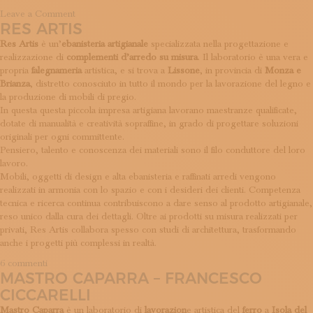
on
Leave a Comment
RES ARTIS
Telàio
Res Artis
è un’
ebanisteria artigianale
specializzata nella progettazione e
realizzazione di
complementi d’arredo su misura
. Il laboratorio è una vera e
propria
falegnameria
artistica, e si trova a
Lissone
, in provincia di
Monza e
Brianza
, distretto conosciuto in tutto il mondo per la lavorazione del legno e
la produzione di mobili di pregio.
In questa questa piccola impresa artigiana lavorano maestranze qualificate,
dotate di manualità e creatività sopraffine, in grado di progettare soluzioni
originali per ogni committente.
Pensiero, talento e conoscenza dei materiali sono il filo conduttore del loro
lavoro.
Mobili, oggetti di design e alta ebanisteria e raffinati arredi vengono
realizzati in armonia con lo spazio e con i desideri dei clienti. Competenza
tecnica e ricerca continua contribuiscono a dare senso al prodotto artigianale,
reso unico dalla cura dei dettagli. Oltre ai prodotti su misura realizzati per
privati, Res Artis collabora spesso con studi di architettura, trasformando
anche i progetti più complessi in realtà.
su
6 commenti
MASTRO CAPARRA – FRANCESCO
Res
Artis
CICCARELLI
Mastro Caparra
è un laboratorio di
lavorazion
e artistica del
ferro
a
Isola del