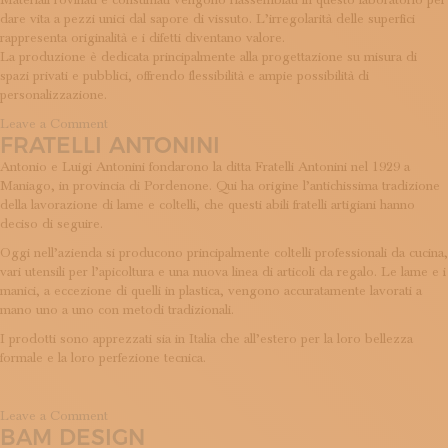
Materiali rovinati e consumati vengono riassemblati in questo laboratorio per
dare vita a pezzi unici dal sapore di vissuto. L’irregolarità delle superfici
rappresenta originalità e i difetti diventano valore.
La produzione è dedicata principalmente alla progettazione su misura di
spazi privati e pubblici, offrendo flessibilità e ampie possibilità di
personalizzazione.
on
Leave a Comment
FRATELLI ANTONINI
Algranti
Lab
Antonio e Luigi Antonini fondarono la ditta Fratelli Antonini nel 1929 a
Maniago, in provincia di Pordenone. Qui ha origine l’antichissima tradizione
della lavorazione di lame e coltelli, che questi abili fratelli artigiani hanno
deciso di seguire.
Oggi nell’azienda si producono principalmente coltelli professionali da cucina,
vari utensili per l’apicoltura e una nuova linea di articoli da regalo. Le lame e i
manici, a eccezione di quelli in plastica, vengono accuratamente lavorati a
mano uno a uno con metodi tradizionali.
I prodotti sono apprezzati sia in Italia che all’estero per la loro bellezza
formale e la loro perfezione tecnica.
on
Leave a Comment
BAM DESIGN
Fratelli