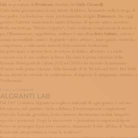
Liri
, in provincia di
Frosinone
, fondato da
Carlo Ciccarelli
.
Carlo inizia giovanissimo la sua attività di fabbro, lavorando nella bottega di
suo padre. La tradizione viene poi tramandata al figlio
Francesco
, che oggi
gestisce l’attività, mantenendo intatto il fascino di questo antico mestiere.
Nella sua bottega “Mastro Caparra”, Carlo realizza complementi di arredo e
per l’illuminazione, oggettistica, sculture e cancelli in
ferro battuto
, corten e
acciaio inossidabile, unici e di grande valore artistico, impiegando creatività e
competenza, e utilizzando metodi di lavorazione tradizionali.
Ha partecipato a diverse fiere di settore in Italia e all’estero e a molti
concorsi con le sue sculture in ferro. Ha vinto la prima edizione della
Biennale Emergenti di Calcata (VT) nel 2018 e ha ricevuto la menzione
d’onore nella prima edizione della Biennale di St. Moritz nel 2019. Nel 2020
la sua attività ha ottenuto la certificazione di impresa di Artigianato Artistico e
Tradizionale.
on
Leave a Comment
ALGRANTI LAB
Mastro
Caparra
Dal 1997 Costanza Algranti raccoglieva materiali di ogni genere e nel suo
–
laboratorio, nel quartiere Isola a Milano, li trasformava in complementi
Francesco
d’arredo: bancali, grondaie, botti e lamiere diventavano mobili, lampade,
Ciccarelli
specchi e pavimenti. Dopo la sua recente e prematura scomparsa il nipote
Pietro ne prosegue il percorso creativo, rimanendo fedele all’idea di “lasciare
il materiale più prossimo a come lo si ritrova”.