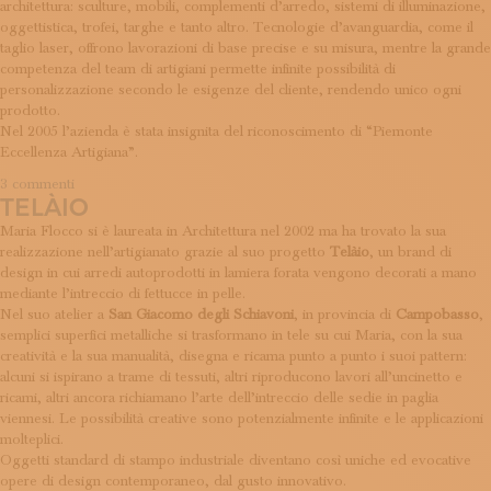
architettura: sculture, mobili, complementi d’arredo, sistemi di illuminazione,
ISCRIVITI ALLA NEWSLETTER
oggettistica, trofei, targhe e tanto altro. Tecnologie d’avanguardia, come il
SOSTIENICI
taglio laser, offrono lavorazioni di base precise e su misura, mentre la grande
MAGAZINE
competenza del team di artigiani permette infinite possibilità di
TUTTI I CONTENUTI
personalizzazione secondo le esigenze del cliente, rendendo unico ogni
NEWS
prodotto.
INTERVISTE
Nel 2005 l’azienda è stata insignita del riconoscimento di “Piemonte
Eccellenza Artigiana”.
ITINERARI
ISCRIVITI
su
3 commenti
TELÀIO
Vibel
LOGIN
Design
Maria Flocco si è laureata in Architettura nel 2002 ma ha trovato la sua
realizzazione nell’artigianato grazie al suo progetto
Telàio
, un brand di
design in cui arredi autoprodotti in lamiera forata vengono decorati a mano
mediante l’intreccio di fettucce in pelle.
Nel suo atelier a
San Giacomo degli Schiavoni
, in provincia di
Campobasso
,
semplici superfici metalliche si trasformano in tele su cui Maria, con la sua
creatività e la sua manualità, disegna e ricama punto a punto i suoi pattern:
alcuni si ispirano a trame di tessuti, altri riproducono lavori all’uncinetto e
ricami, altri ancora richiamano l’arte dell’intreccio delle sedie in paglia
viennesi. Le possibilità creative sono potenzialmente infinite e le applicazioni
molteplici.
Oggetti standard di stampo industriale diventano così uniche ed evocative
opere di design contemporaneo, dal gusto innovativo.