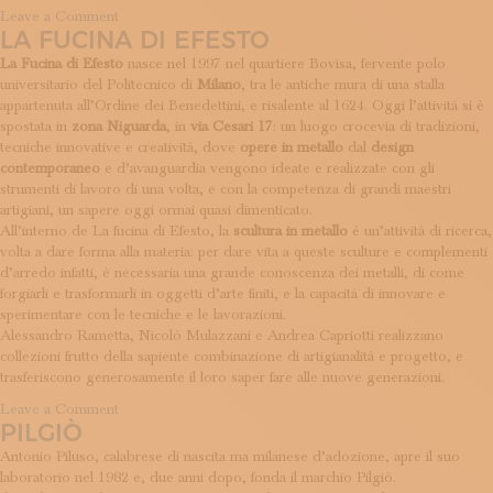
on
Leave a Comment
LA FUCINA DI EFESTO
Gianluca
Pacchioni
La Fucina di Efesto
nasce nel 1997 nel quartiere Bovisa, fervente polo
universitario del Politecnico di
Milano
, tra le antiche mura di una stalla
appartenuta all’Ordine dei Benedettini, e risalente al 1624. Oggi l’attività si è
spostata in
zona Niguarda
, in
via Cesari 17
: un luogo crocevia di tradizioni,
tecniche innovative e creatività, dove
opere in metallo
dal
design
contemporaneo
e d’avanguardia vengono ideate e realizzate con gli
strumenti di lavoro di una volta, e con la competenza di grandi maestri
artigiani, un sapere oggi ormai quasi dimenticato.
All’interno de La fucina di Efesto, la
scultura in metallo
è un’attività di ricerca,
volta a dare forma alla materia: per dare vita a queste sculture e complementi
d’arredo infatti, è necessaria una grande conoscenza dei metalli, di come
forgiarli e trasformarli in oggetti d’arte finiti, e la capacità di innovare e
sperimentare con le tecniche e le lavorazioni.
Alessandro Rametta, Nicolò Mulazzani e Andrea Capriotti realizzano
collezioni frutto della sapiente combinazione di artigianalità e progetto, e
trasferiscono generosamente il loro saper fare alle nuove generazioni.
on
Leave a Comment
PILGIÒ
La
Fucina
Antonio Piluso, calabrese di nascita ma milanese d’adozione, apre il suo
di
laboratorio nel 1982 e, due anni dopo, fonda il marchio Pilgiò.
Efesto