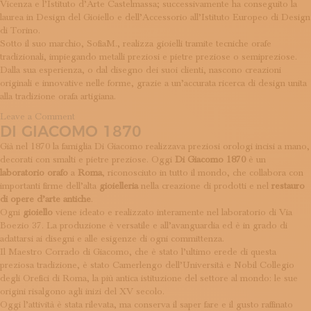
Vicenza e l’Istituto d’Arte Castelmassa; successivamente ha conseguito la
laurea in Design del Gioiello e dell’Accessorio all’Istituto Europeo di Design
di Torino.
Sotto il suo marchio, SofiaM., realizza gioielli tramite tecniche orafe
tradizionali, impiegando metalli preziosi e pietre preziose o semipreziose.
Dalla sua esperienza, o dal disegno dei suoi clienti, nascono creazioni
originali e innovative nelle forme, grazie a un’accurata ricerca di design unita
alla tradizione orafa artigiana.
on
Leave a Comment
DI GIACOMO 1870
Sofia
Morelato
Già nel 1870 la famiglia Di Giacomo realizzava preziosi orologi incisi a mano,
decorati con smalti e pietre preziose. Oggi
Di Giacomo 1870
è un
laboratorio orafo
a
Roma
, riconosciuto in tutto il mondo, che collabora con
importanti firme dell’alta
gioielleria
nella creazione di prodotti e nel
restauro
di opere d’arte antiche
.
Ogni
gioiello
viene ideato e realizzato interamente nel laboratorio di Via
Boezio 37. La produzione è versatile e all’avanguardia ed è in grado di
adattarsi ai disegni e alle esigenze di ogni committenza.
Il Maestro Corrado di Giacomo, che è stato l’ultimo erede di questa
preziosa tradizione, è stato Camerlengo dell’Università e Nobil Collegio
degli Orefici di Roma, la più antica istituzione del settore al mondo: le sue
origini risalgono agli inizi del XV secolo.
Oggi l’attività è stata rilevata, ma conserva il saper fare e il gusto raffinato