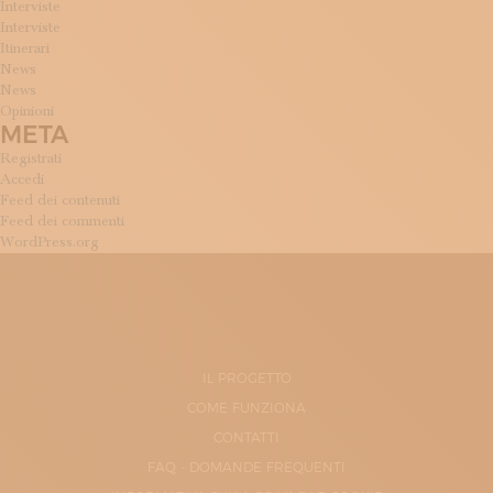
Interviste
Interviste
Itinerari
News
News
Opinioni
META
Registrati
Accedi
Feed dei contenuti
Feed dei commenti
WordPress.org
IL PROGETTO
COME FUNZIONA
CONTATTI
FAQ - DOMANDE FREQUENTI