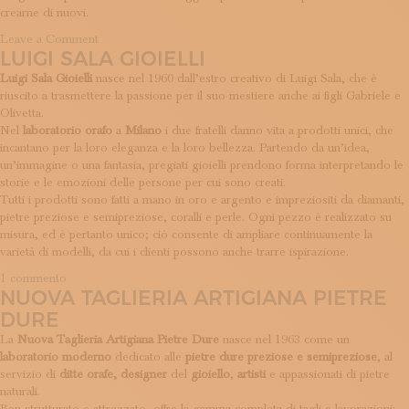
crearne di nuovi.
on
Leave a Comment
LUIGI SALA GIOIELLI
Simone
Groppi
Luigi Sala Gioielli
nasce nel 1960 dall’estro creativo di Luigi Sala, che è
riuscito a trasmettere la passione per il suo mestiere anche ai figli Gabriele e
Olivetta.
Nel
laboratorio
orafo
a
Milano
i due fratelli danno vita a prodotti unici, che
incantano per la loro eleganza e la loro bellezza. Partendo da un’idea,
un’immagine o una fantasia, pregiati gioielli prendono forma interpretando le
storie e le emozioni delle persone per cui sono creati.
Tutti i prodotti sono fatti a mano in oro e argento e impreziositi da diamanti,
pietre preziose e semipreziose, coralli e perle. Ogni pezzo è realizzato su
misura, ed è pertanto unico; ciò consente di ampliare continuamente la
varietà di modelli, da cui i clienti possono anche trarre ispirazione.
su
1 commento
NUOVA TAGLIERIA ARTIGIANA PIETRE
Luigi
Sala
DURE
Gioielli
La
Nuova Taglieria Artigiana Pietre Dure
nasce nel 1963 come un
laboratorio moderno
dedicato alle
pietre dure preziose e semipreziose
, al
servizio di
ditte orafe, designer
del
gioiello
,
artisti
e appassionati di pietre
naturali.