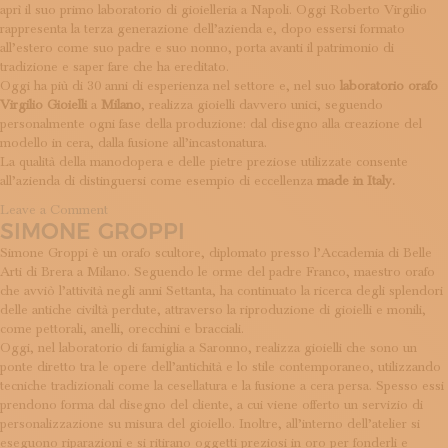
aprì il suo primo laboratorio di gioielleria a Napoli. Oggi Roberto Virgilio
rappresenta la terza generazione dell’azienda e, dopo essersi formato
all’estero come suo padre e suo nonno, porta avanti il patrimonio di
tradizione e saper fare che ha ereditato.
Oggi ha più di 30 anni di esperienza nel settore e, nel suo
laboratorio orafo
Virgilio Gioielli
a
Milano
, realizza gioielli davvero unici, seguendo
personalmente ogni fase della produzione: dal disegno alla creazione del
modello in cera, dalla fusione all’incastonatura.
La qualità della manodopera e delle pietre preziose utilizzate consente
all’azienda di distinguersi come esempio di eccellenza
made in Italy.
on
Leave a Comment
SIMONE GROPPI
Virgilio
Gioielli
Simone Groppi è un orafo scultore, diplomato presso l’Accademia di Belle
Arti di Brera a Milano. Seguendo le orme del padre Franco, maestro orafo
che avviò l’attività negli anni Settanta, ha continuato la ricerca degli splendori
delle antiche civiltà perdute, attraverso la riproduzione di gioielli e monili,
come pettorali, anelli, orecchini e bracciali.
Oggi, nel laboratorio di famiglia a Saronno, realizza gioielli che sono un
ponte diretto tra le opere dell’antichità e lo stile contemporaneo, utilizzando
tecniche tradizionali come la cesellatura e la fusione a cera persa. Spesso essi
prendono forma dal disegno del cliente, a cui viene offerto un servizio di
personalizzazione su misura del gioiello. Inoltre, all’interno dell’atelier si
eseguono riparazioni e si ritirano oggetti preziosi in oro per fonderli e