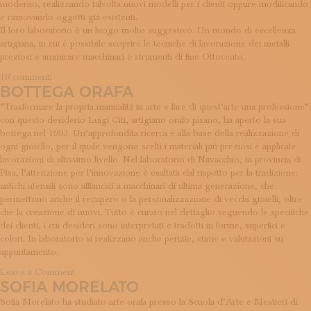
moderno, realizzando talvolta nuovi modelli per i clienti oppure modificando
ISCRIVITI ALLA NEWSLETTER
e rinnovando oggetti già esistenti.
SOSTIENICI
Il loro laboratorio è un luogo molto suggestivo. Un mondo di eccellenza
MAGAZINE
artigiana, in cui è possibile scoprire le tecniche di lavorazione dei metalli
TUTTI I CONTENUTI
preziosi e ammirare macchinari e strumenti di fine Ottocento.
NEWS
su
18 commenti
INTERVISTE
BOTTEGA ORAFA
Merzaghi
ITINERARI
“Trasformare la propria manualità in arte e fare di quest’arte una professione”:
ISCRIVITI
con questo desiderio Luigi Citi, artigiano orafo pisano, ha aperto la sua
LOGIN
bottega nel 1993. Un’approfondita ricerca è alla base della realizzazione di
ogni gioiello, per il quale vengono scelti i materiali più preziosi e applicate
lavorazioni di altissimo livello. Nel laboratorio di Navacchio, in provincia di
Pisa, l’attenzione per l’innovazione è esaltata dal rispetto per la tradizione:
antichi utensili sono affiancati a macchinari di ultima generazione, che
permettono anche il recupero o la personalizzazione di vecchi gioielli, oltre
che la creazione di nuovi. Tutto è curato nel dettaglio seguendo le specifiche
dei clienti, i cui desideri sono interpretati e tradotti in forme, superfici e
colori. In laboratorio si realizzano anche perizie, stime e valutazioni su
appuntamento.
on
Leave a Comment
SOFIA MORELATO
Bottega
Orafa
Sofia Morelato ha studiato arte orafa presso la Scuola d’Arte e Mestieri di