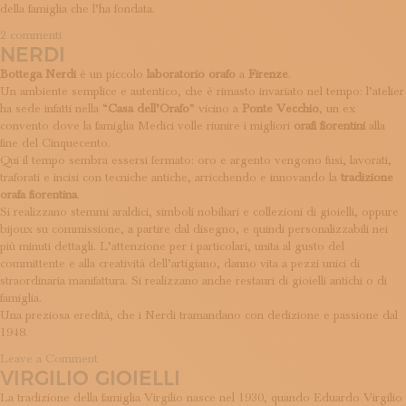
della famiglia che l’ha fondata.
su
2 commenti
NERDI
Di
Giacomo
Bottega Nerdi
è un piccolo
laboratorio orafo
a
Firenze
.
1870
Un ambiente semplice e autentico, che è rimasto invariato nel tempo: l’atelier
ha sede infatti nella “
Casa dell’Orafo
” vicino a
Ponte Vecchio
, un ex
convento dove la famiglia Medici volle riunire i migliori
orafi
fiorentini
alla
fine del Cinquecento.
Qui il tempo sembra essersi fermato: oro e argento vengono fusi, lavorati,
traforati e incisi con tecniche antiche, arricchendo e innovando la
tradizione
orafa fiorentina
.
Si realizzano stemmi araldici, simboli nobiliari e collezioni di gioielli, oppure
bijoux su commissione, a partire dal disegno, e quindi personalizzabili nei
più minuti dettagli. L’attenzione per i particolari, unita al gusto del
committente e alla creatività dell’artigiano, danno vita a pezzi unici di
straordinaria manifattura. Si realizzano anche restauri di gioielli antichi o di
famiglia.
Una preziosa eredità, che i Nerdi tramandano con dedizione e passione dal
1948.
on
Leave a Comment
VIRGILIO GIOIELLI
Nerdi
La tradizione della famiglia Virgilio nasce nel 1930, quando Eduardo Virgilio