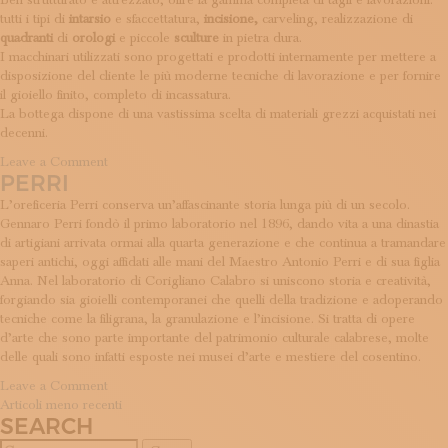
Ben strutturato e attrezzato, offre la gamma completa di tagli e lavorazioni:
tutti i tipi di
intarsio
e sfaccettatura,
incisione,
carveling, realizzazione di
quadranti
di
orologi
e piccole
sculture
in pietra dura.
I macchinari utilizzati sono progettati e prodotti internamente per mettere a
disposizione del cliente le più moderne tecniche di lavorazione e per fornire
il gioiello finito, completo di incassatura.
La bottega dispone di una vastissima scelta di materiali grezzi acquistati nei
decenni.
on
Leave a Comment
PERRI
Nuova
Taglieria
L’oreficeria Perri conserva un’affascinante storia lunga più di un secolo.
Artigiana
Gennaro Perri fondò il primo laboratorio nel 1896, dando vita a una dinastia
Pietre
di artigiani arrivata ormai alla quarta generazione e che continua a tramandare
Dure
saperi antichi, oggi affidati alle mani del Maestro Antonio Perri e di sua figlia
Anna. Nel laboratorio di Corigliano Calabro si uniscono storia e creatività,
forgiando sia gioielli contemporanei che quelli della tradizione e adoperando
tecniche come la filigrana, la granulazione e l’incisione. Si tratta di opere
d’arte che sono parte importante del patrimonio culturale calabrese, molte
delle quali sono infatti esposte nei musei d’arte e mestiere del cosentino.
on
Leave a Comment
NAVIGAZIONE
Perri
Articoli meno recenti
SEARCH
ARTICOLI
Ricerca