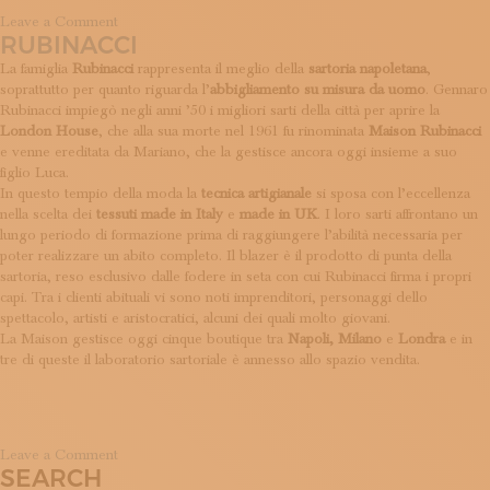
on
Leave a Comment
RUBINACCI
Gallo
La famiglia
Rubinacci
rappresenta il meglio della
sartoria napoletana
,
soprattutto per quanto riguarda l’
abbigliamento su misura da uomo
. Gennaro
Rubinacci impiegò negli anni ’50 i migliori sarti della città per aprire la
London House
, che alla sua morte nel 1961 fu rinominata
Maison Rubinacci
e venne ereditata da Mariano, che la gestisce ancora oggi insieme a suo
figlio Luca.
In questo tempio della moda la
tecnica artigianale
si sposa con l’eccellenza
nella scelta dei
tessuti made in Italy
e
made in UK
. I loro sarti affrontano un
lungo periodo di formazione prima di raggiungere l’abilità necessaria per
poter realizzare un abito completo. Il blazer è il prodotto di punta della
sartoria, reso esclusivo dalle fodere in seta con cui Rubinacci firma i propri
capi. Tra i clienti abituali vi sono noti imprenditori, personaggi dello
spettacolo, artisti e aristocratici, alcuni dei quali molto giovani.
La Maison gestisce oggi cinque boutique tra
Napoli, Milano
e
Londra
e in
tre di queste il laboratorio sartoriale è annesso allo spazio vendita.
on
Leave a Comment
SEARCH
Rubinacci