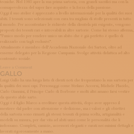
tecniche. Nel 1985 apre la sua prima sartoria, con grandi sacrifici ma con la
ISCRIVITI ALLA NEWSLETTER
consapevolezza del saper fare acquisito e la forza della passione.
SOSTIENICI
Oggi il suo atelier è apprezzato a livello internazionale per la qualità dei suoi
MAGAZINE
abiti. I tessuti sono selezionati con cura tra migliaia di stoffe presenti in tutto
TUTTI I CONTENUTI
il mondo. Per accontentare le richieste della clientela più esigente, vengono
NEWS
proposti dei tessuti rari e introvabili in altre sartorie. Come lui stesso afferma,
INTERVISTE
“l’unico modo per rendere unico un abito che è già perfetto è quello di
realizzarlo con tagli esclusivi”.
ITINERARI
Attualmente è membro dell’Accademia Nazionale dei Sartori, oltre ad
ISCRIVITI
esserne delegato per la Regione Campania. Svolge attività didattica ad alto
LOGIN
contenuto sociale.
on
Leave a Comment
GALLO
Antonelli
Luigi Gallo ha una lunga lista di clienti noti che frequentano la sua sartoria per
la qualità dei suoi capi. Personaggi come Stefano Accorsi, Michele Placido,
Carlo Giannini, il Principe Carlo di Borbone e molti altri amano farsi vestire
da questo abile sarto.
Oggi è il figlio Marco a ereditare questa attività, dopo aver appreso il
mestiere dal padre con attenzione e dedizione, ma i valori e gli obiettivi
della sartoria sono rimasti gli stessi: tessuti di prima scelta, artigianalità e
modelli su misura, per dar vita ad abiti unici come le personalità che li
indossano. Completi, camicie, accessori eleganti e curati nei minimi dettagli e
lavorati rigorosamente a mano.