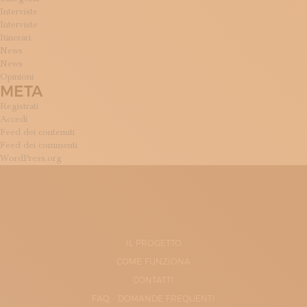
Interviste
Interviste
Itinerari
News
News
Opinioni
META
Registrati
Accedi
Feed dei contenuti
Feed dei commenti
WordPress.org
IL PROGETTO
COME FUNZIONA
CONTATTI
FAQ - DOMANDE FREQUENTI