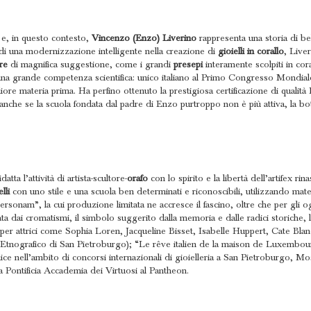
 e, in questo contesto,
Vincenzo (Enzo) Liverino
rappresenta una storia di be
e di una modernizzazione intelligente nella creazione di
gioielli in corallo
, Live
re
di magnifica suggestione, come i grandi
presepi
interamente scolpiti in cora
na grande competenza scientifica: unico italiano al Primo Congresso Mondiale 
liore materia prima. Ha perfino ottenuto la prestigiosa certificazione di qualità
anche se la scuola fondata dal padre di Enzo purtroppo non è più attiva, la bot
tta l’attività di artista-scultore-
orafo
con lo spirito e la libertà dell’artifex rin
lli
con uno stile e una scuola ben determinati e riconoscibili, utilizzando mater
rsonam”, la cui produzione limitata ne accresce il fascino, oltre che per gli o
ta dai cromatismi, il simbolo suggerito dalla memoria e dalle radici storiche, 
 per attrici come Sophia Loren, Jacqueline Bisset, Isabelle Huppert, Cate Blanch
tnografico di San Pietroburgo); “Le rêve italien de la maison de Luxembour
ice nell’ambito di concorsi internazionali di gioielleria a San Pietroburgo, M
 Pontificia Accademia dei Virtuosi al Pantheon.