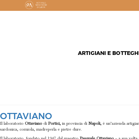
ARTIGIANI E BOTTEGH
MATERIAL
OTTAVIANO
Il laboratorio
Ottaviano
di
Portici,
in provincia di
Napoli,
è un’azienda artigia
sardonica, corniola, madreperla e pietre dure.
Il laboratorio, fondato nel 1947 dal maestro
Pasquale Ottaviano
– a sua volta 