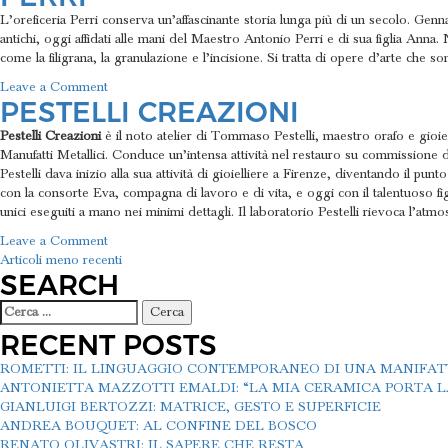
Papi
L’oreficeria Perri conserva un’affascinante storia lunga più di un secolo. Genn
antichi, oggi affidati alle mani del Maestro Antonio Perri e di sua figlia Anna
come la filigrana, la granulazione e l’incisione. Si tratta di opere d’arte che 
on
Leave a Comment
PESTELLI CREAZIONI
Perri
Pestelli Creazioni
è il noto atelier di Tommaso Pestelli, maestro orafo e gioiell
Manufatti Metallici. Conduce un’intensa attività nel restauro su commissione d
Pestelli dava inizio alla sua attività di gioielliere a Firenze, diventando il pun
con la consorte Eva, compagna di lavoro e di vita, e oggi con il talentuoso figli
unici eseguiti a mano nei minimi dettagli. Il laboratorio Pestelli rievoca l’atm
on
Leave a Comment
NAVIGAZIONE
Pestelli
Articoli meno recenti
SEARCH
Creazioni
ARTICOLI
Ricerca
per:
RECENT POSTS
ROMETTI: IL LINGUAGGIO CONTEMPORANEO DI UNA MANIFA
ANTONIETTA MAZZOTTI EMALDI: “LA MIA CERAMICA PORTA LA
GIANLUIGI BERTOZZI: MATRICE, GESTO E SUPERFICIE
ANDREA BOUQUET: AL CONFINE DEL BOSCO
RENATO OLIVASTRI: IL SAPERE CHE RESTA