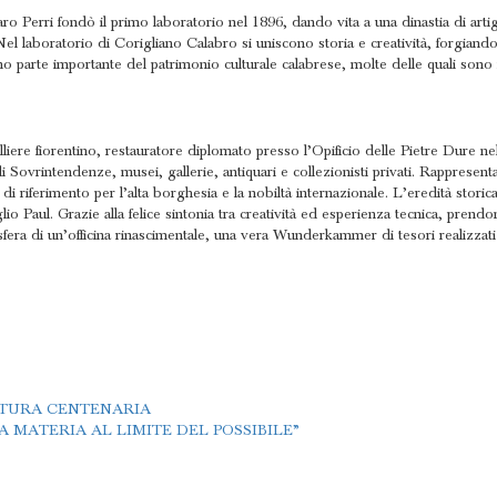
aro Perri fondò il primo laboratorio nel 1896, dando vita a una dinastia di arti
. Nel laboratorio di Corigliano Calabro si uniscono storia e creatività, forgian
sono parte importante del patrimonio culturale calabrese, molte delle quali sono
iere fiorentino, restauratore diplomato presso l’Opificio delle Pietre Dure nel s
i Sovrintendenze, musei, gallerie, antiquari e collezionisti privati. Rappresen
to di riferimento per l’alta borghesia e la nobiltà internazionale. L’eredità stor
o Paul. Grazie alla felice sintonia tra creatività ed esperienza tecnica, prendon
osfera di un’officina rinascimentale, una vera Wunderkammer di tesori realizzati
TTURA CENTENARIA
 MATERIA AL LIMITE DEL POSSIBILE”