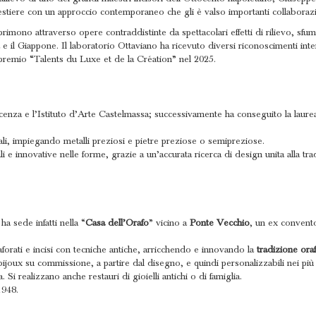
l mestiere con un approccio contemporaneo che gli è valso importanti collabor
 esprimono attraverso opere contraddistinte da spettacolari effetti di rilievo, 
ia e il Giappone. Il laboratorio Ottaviano ha ricevuto diversi riconoscimenti i
remio “Talents du Luxe et de la Création” nel 2025.
icenza e l’Istituto d’Arte Castelmassa; successivamente ha conseguito la laure
nali, impiegando metalli preziosi e pietre preziose o semipreziose.
 e innovative nelle forme, grazie a un’accurata ricerca di design unita alla trad
a sede infatti nella “
Casa dell’Orafo
” vicino a
Ponte Vecchio
, un ex convento
forati e incisi con tecniche antiche, arricchendo e innovando la
tradizione oraf
 bijoux su commissione, a partire dal disegno, e quindi personalizzabili nei più 
a. Si realizzano anche restauri di gioielli antichi o di famiglia.
1948.