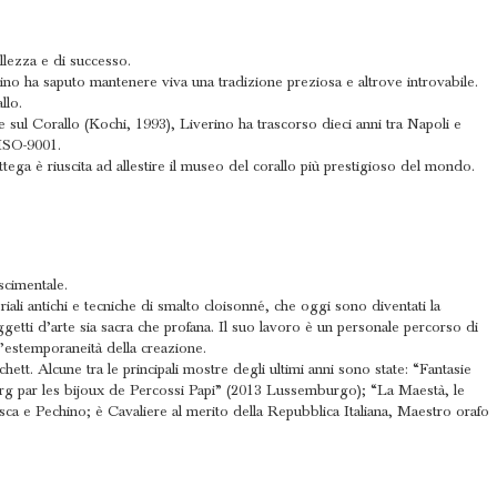
llezza e di successo.
rino ha saputo mantenere viva una tradizione preziosa e altrove introvabile.
llo.
sul Corallo (Kochi, 1993), Liverino ha trascorso dieci anni tra Napoli e
 ISO-9001.
tega è riuscita ad allestire il museo del corallo più prestigioso del mondo.
ascimentale.
iali antichi e tecniche di smalto cloisonné, che oggi sono diventati la
ggetti d’arte sia sacra che profana. Il suo lavoro è un personale percorso di
l’estemporaneità della creazione.
ett. Alcune tra le principali mostre degli ultimi anni sono state: “Fantasie
g par les bijoux de Percossi Papi” (2013 Lussemburgo); “La Maestà, le
osca e Pechino; è Cavaliere al merito della Repubblica Italiana, Maestro orafo