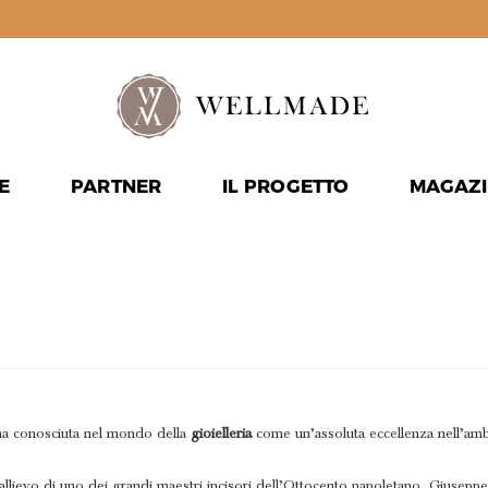
E
PARTNER
IL PROGETTO
MAGAZI
E:
CORAL
na conosciuta nel mondo della
gioielleria
come un’assoluta eccellenza nell’amb
allievo di uno dei grandi maestri incisori dell’Ottocento napoletano, Giuseppe