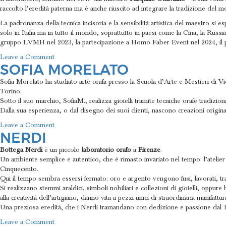
raccolto l’eredità paterna ma è anche riuscito ad integrare la tradizione de
La padronanza della tecnica incisoria e la sensibilità artistica del maestro si
solo in Italia ma in tutto il mondo, soprattutto in paesi come la Cina, la Russ
gruppo LVMH nel 2023, la partecipazione a Homo Faber Event nel 2024, il p
on
Leave a Comment
SOFIA MORELATO
Ottaviano
Sofia Morelato ha studiato arte orafa presso la Scuola d’Arte e Mestieri di V
Torino.
Sotto il suo marchio, SofiaM., realizza gioielli tramite tecniche orafe tradizio
Dalla sua esperienza, o dal disegno dei suoi clienti, nascono creazioni originali
on
Leave a Comment
NERDI
Sofia
Morelato
Bottega Nerdi
è un piccolo
laboratorio orafo
a
Firenze
.
Un ambiente semplice e autentico, che è rimasto invariato nel tempo: l’atelier h
Cinquecento.
Qui il tempo sembra essersi fermato: oro e argento vengono fusi, lavorati, tra
Si realizzano stemmi araldici, simboli nobiliari e collezioni di gioielli, oppure
alla creatività dell’artigiano, danno vita a pezzi unici di straordinaria manifattur
Una preziosa eredità, che i Nerdi tramandano con dedizione e passione dal 
on
Leave a Comment