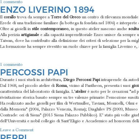
su
1 commento
ENZO LIVERINO 1894
Luigi
Sala
Il
corallo
trova da sempre a
Torre del Greco
un centro di rilevanza mondiale
Gioielli
Erede di una tradizione familiare (la bottega fu fondata nel 1894) e interpret
Oltre ai gioielli in
stile contemporaneo
, in questo atelier nascono anche
scultu
Alla perizia
artigianale
e alla capacità imprenditoriale Enzo unisce da sempre u
Taiwan, dove ha contribuito alla definizione dei criteri di selezione per la mig
La formazione ha sempre rivestito un ruolo chiave per la famiglia Liverino e, 
su
1 commento
PERCOSSI PAPI
Enzo
Liverino
Durante i suoi studi in architettura,
Diego Percossi Papi
intraprende da autodida
1894
Dal 1968, nel piccolo atelier di
Roma
, vicino al Pantheon, presenta i suoi
gioie
caratteristica del laboratorio di famiglia. L’
atelier
è noto per le creazioni “ad pe
rivisitazione storica basato sempre su tre valenze primarie: l’emozione suscita
Ha realizzato anche gioielli per film di Wertmuller, Taviani, Monicelli, Olmi e
dalla Memoria” (2004, Palazzo Venezia, Roma); Diaghilev PS (2009, Museo E
Contrade: ori di Siena” (2015 Siena Palazzo Pubblico). E’ stato più volte giud
dell’Università e nobil collegio di Sant’Eligio e Accademico ad honorem della
on
Leave a Comment
PERRI
Percossi