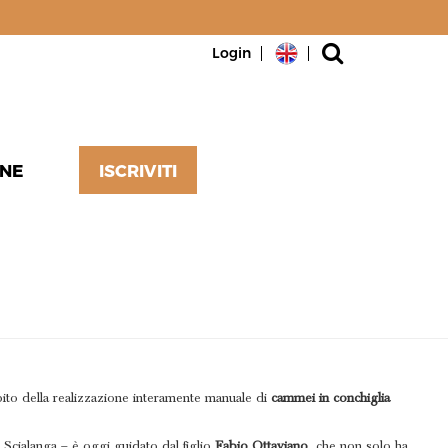
Login
NE
ISCRIVITI
LO
ito della realizzazione interamente manuale di
cammei in conchiglia
 Scialanga – è oggi guidato dal figlio
Fabio Ottaviano
, che non solo ha