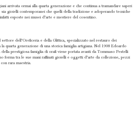
giani arrivata ormai alla quarta generazione e che continua a tramandare saperi
do sia gioielli contemporanei che quelli della tradizione e adoperando tecniche
 infatti esposte nei musei d’arte e mestiere del cosentino.
ettore dell’Oreficeria e della Glittica, specializzato nel restauro dei
ta la quarta generazione di una storica famiglia artigiana. Nel 1908 Edoardo
ica della prestigiosa famiglia di orafi viene portata avanti da Tommaso Pestelli
o forma tra le sue mani raffinati gioielli e oggetti d’arte da collezione, pezzi
 con rara maestria.