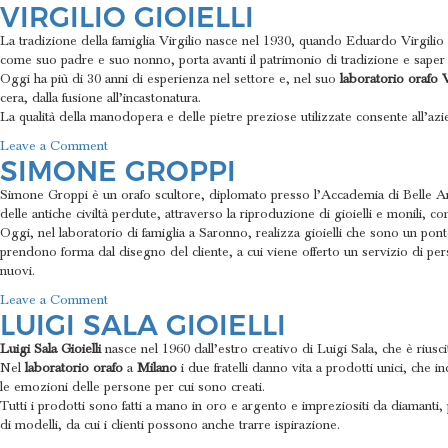
VIRGILIO GIOIELLI
Nerdi
La tradizione della famiglia Virgilio nasce nel 1930, quando Eduardo Virgilio 
come suo padre e suo nonno, porta avanti il patrimonio di tradizione e saper 
Oggi ha più di 30 anni di esperienza nel settore e, nel suo
laboratorio orafo Vi
cera, dalla fusione all’incastonatura.
La qualità della manodopera e delle pietre preziose utilizzate consente all’a
on
Leave a Comment
SIMONE GROPPI
Virgilio
Gioielli
Simone Groppi è un orafo scultore, diplomato presso l’Accademia di Belle Arti
delle antiche civiltà perdute, attraverso la riproduzione di gioielli e monili, com
Oggi, nel laboratorio di famiglia a Saronno, realizza gioielli che sono un ponte
prendono forma dal disegno del cliente, a cui viene offerto un servizio di perso
nuovi.
on
Leave a Comment
LUIGI SALA GIOIELLI
Simone
Groppi
Luigi Sala Gioielli
nasce nel 1960 dall’estro creativo di Luigi Sala, che è riusci
Nel
laboratorio
orafo
a
Milano
i due fratelli danno vita a prodotti unici, che 
le emozioni delle persone per cui sono creati.
Tutti i prodotti sono fatti a mano in oro e argento e impreziositi da diamanti
di modelli, da cui i clienti possono anche trarre ispirazione.