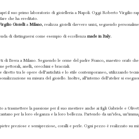
aprì il suo primo laboratorio di gioielleria a Napoli. Oggi Roberto Virgilio ra
fare che ha ereditato.
rgilio Gioielli
a
Milano
, realizza gioielli davvero unici, seguendo personalme
zienda di distinguersi come esempio di eccellenza
made in Italy.
 di Brera a Milano. Seguendo le orme del padre Franco, maestro orafo che avvi
e pettorali, anelli, orecchini e bracciali.
 diretto tra le opere dell’antichità e lo stile contemporaneo, utilizzando tecni
nalizzazione su misura del gioiello. Inoltre, all’interno dell’atelier si eseguon
to a trasmettere la passione per il suo mestiere anche ai figli Gabriele e Olivet
incantano per la loro eleganza e la loro bellezza. Partendo da un’idea, un’immag
, pietre preziose e semipreziose, coralli e perle. Ogni pezzo è realizzato su m