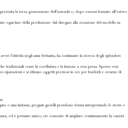
ppresenta la terza generazione dell’azienda e, dopo essersi formato all’estero
nte ogni fase della produzione: dal disegno alla creazione del modello in
ò l’attività negli anni Settanta, ha continuato la ricerca degli splendori
che tradizionali come la cesellatura e la fusione a cera persa. Spesso essi
o riparazioni e si ritirano oggetti preziosi in oro per fonderli e crearne di
ta.
ine o una fantasia, pregiati gioielli prendono forma interpretando le storie e
isura, ed è pertanto unico; ciò consente di ampliare continuamente la varietà