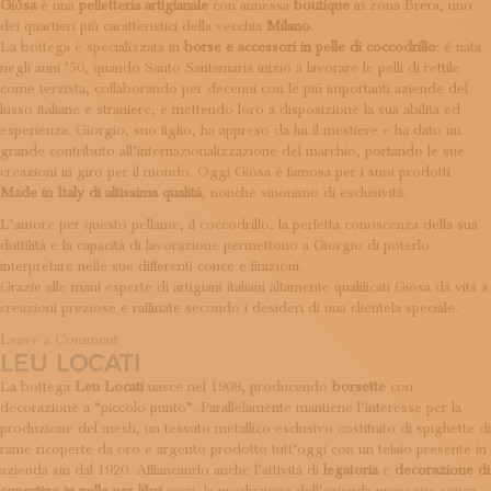
Giòsa
è una
pelletteria artigianale
con annessa
boutique
in zona Brera, uno
ISCRIVITI ALLA NEWSLETTER
dei quartieri più caratteristici della vecchia
Milano
.
SOSTIENICI
La bottega è specializzata in
borse e accessori in pelle di coccodrillo
: è nata
MAGAZINE
negli anni ’50, quando Santo Santamaria iniziò a lavorare le pelli di rettile
TUTTI I CONTENUTI
come terzista, collaborando per decenni con le più importanti aziende del
NEWS
lusso italiane e straniere, e mettendo loro a disposizione la sua abilità ed
esperienza. Giorgio, suo figlio, ha appreso da lui il mestiere e ha dato un
INTERVISTE
grande contributo all’internazionalizzazione del marchio, portando le sue
ITINERARI
creazioni in giro per il mondo. Oggi Giòsa è famosa per i suoi prodotti
ISCRIVITI
Made in Italy di altissima qualità
, nonché sinonimo di esclusività.
LOGIN
L’amore per questo pellame, il coccodrillo, la perfetta conoscenza della sua
duttilità e la capacità di lavorazione permettono a Giorgio di poterlo
interpretare nelle sue differenti conce e finizioni.
Grazie alle mani esperte di artigiani italiani altamente qualificati Giòsa dà vita a
creazioni preziose e raffinate secondo i desideri di una clientela speciale.
on
Leave a Comment
LEU LOCATI
Giosa
La bottega
Leu Locati
nasce nel 1908, producendo
borsette
con
decorazione a “piccolo punto”. Parallelamente mantiene l’interesse per la
produzione del mesh, un tessuto metallico esclusivo costituito di spighette di
rame ricoperte da oro e argento prodotto tutt’oggi con un telaio presente in
azienda sin dal 1920. Affiancando anche l’attività di
legatoria
e
decorazione di