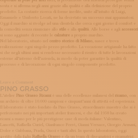
copertine in pelle per libri
sacri, la produzione dell’azienda prosegue senza
sosta e si afferma negli anni grazie alla qualità e alla definizione del proprio
prodotto. La costante ricerca di forme inedite, unite all’intuito di Luigi,
Emanuele e Umberto Locati, ne ha decretato un successo mai appannatosi.
Oggi il marchio si rivolge ad una clientela che cerca ogni giorno il comfort e
la comodità senza rinunciare allo
stile
e alla
qualità
. Alle borse e agli
accessori
si sono aggiunte di recente le
calzature
a proprio marchio.
Nel laboratorio, situato nel
centro storico di Milano
, nasce e trova
realizzazione ogni singolo pezzo prodotto. La vocazione artigianale ha fatto
sì che negli ultimi anni si rendesse necessario il rientro di tutte le lavorazioni
esterne all’interno dell’azienda, in modo da poter garantire la qualità di
processo e di lavorazione di ogni singolo componente prodotto.
on
Leave a Comment
PINO GRASSO
Leu
Locati
L’atelier
Pino Grasso Ricami
è una delle eccellenze milanesi del
ricamo
, con
un archivio di oltre 10.000 campioni e cinquant’anni di attività ed esperienza.
Il laboratorio è stato fondato da Pino Grasso, straordinario maestro che si è
perfezionato nei più importanti atelier francesi, e che dal 1958 ha creato
ricami a mano per le più prestigiose case di moda italiane: Valentino,
Lancetti, Raffaella Curiel, Gianfranco Ferrè, Gianni Versace, Giorgio Armani,
Dolce e Gabbana, Prada, Gucci e tanti altri. In questo laboratorio, oggi
gestito dalla figlia
Raffaella Grasso
e da un team di disegnatrici e ricamatrici