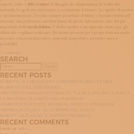
esperte, tutto è
fatto a mano
: il disegno, la campionatura, la scelta dei
materiali, lo spolvero sul tessuto e ovviamente il ricamo. Lo spirito di ricerca
e sperimentazione, l’occhio sempre proiettato al futuro e la mano ferma nel
ricercare una perfezione assoluta fanno di questo laboratorio uno dei più
importanti della
moda italiana
. L’atelier inoltre è un approdo sicuro per gli
stilisti che vogliano realizzare dei ricami preziosi per i propri abiti ma anche
ricercare soluzioni innovative, materiali inaspettati e inventare nuove
possibilità.
su
1 commento
SEARCH
Pino
Grasso
Ricerca
per:
RECENT POSTS
ROMETTI: IL LINGUAGGIO CONTEMPORANEO DI UNA
MANIFATTURA CENTENARIA
ANTONIETTA MAZZOTTI EMALDI: “LA MIA CERAMICA PORTA
LA MATERIA AL LIMITE DEL POSSIBILE”
GIANLUIGI BERTOZZI: MATRICE, GESTO E SUPERFICIE
ANDREA BOUQUET: AL CONFINE DEL BOSCO
RENATO OLIVASTRI: IL SAPERE CHE RESTA
RECENT COMMENTS
baudo
su
Artkeo