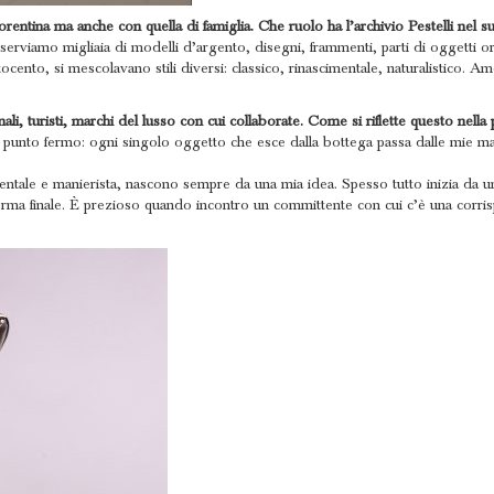
iorentina ma anche con quella di famiglia. Che ruolo ha l’archivio Pestelli nel 
nserviamo migliaia di modelli d’argento, disegni, frammenti, parti di oggetti 
ttocento, si mescolavano stili diversi: classico, rinascimentale, naturalistico. 
ali, turisti, marchi del lusso con cui collaborate. Come si riflette questo nell
 punto fermo: ogni singolo oggetto che esce dalla bottega passa dalle mie man
cimentale e manierista, nascono sempre da una mia idea. Spesso tutto inizia da 
forma finale. È prezioso quando incontro un committente con cui c’è una corris