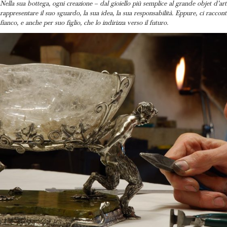
Nella sua bottega, ogni creazione – dal gioiello più semplice al grande objet d’ar
rappresentare il suo sguardo, la sua idea, la sua responsabilità. Eppure, ci raccon
fianco, e anche per suo figlio, che lo indirizza verso il futuro.