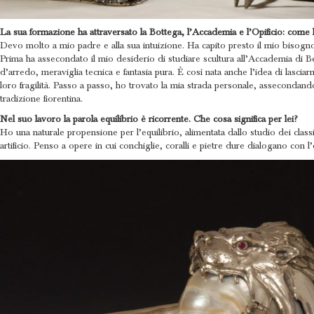
La sua formazione ha attraversato la Bottega, l’Accademia e l’Opificio: come 
Devo molto a mio padre e alla sua intuizione. Ha capito presto il mio bisogno d
Prima ha assecondato il mio desiderio di studiare scultura all’Accademia di Bel
d’arredo, meraviglia tecnica e fantasia pura. È così nata anche l’idea di lasciarm
loro fragilità. Passo a passo, ho trovato la mia strada personale, assecondando 
tradizione fiorentina.
Nel suo lavoro la parola equilibrio è ricorrente. Che cosa significa per lei?
Ho una naturale propensione per l’equilibrio, alimentata dallo studio dei classi
artificio. Penso a opere in cui conchiglie, coralli e pietre dure dialogano co