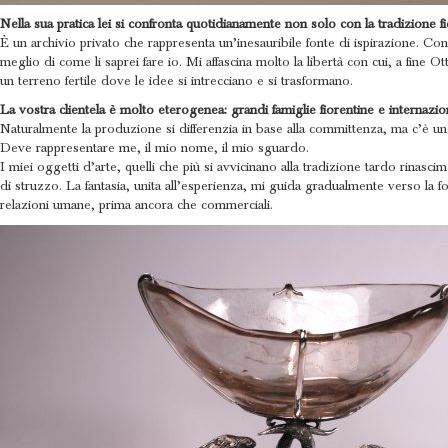
Nella sua pratica lei si confronta quotidianamente non solo con la tradizione f
È un archivio privato che rappresenta un’inesauribile fonte di ispirazione. Co
meglio di come li saprei fare io. Mi affascina molto la libertà con cui, a fine O
un terreno fertile dove le idee si intrecciano e si trasformano.
La vostra clientela è molto eterogenea: grandi famiglie fiorentine e internazion
Naturalmente la produzione si differenzia in base alla committenza, ma c’è un
Deve rappresentare me, il mio nome, il mio sguardo.
I miei oggetti d’arte, quelli che più si avvicinano alla tradizione tardo rinas
di struzzo. La fantasia, unita all’esperienza, mi guida gradualmente verso la 
relazioni umane, prima ancora che commerciali.