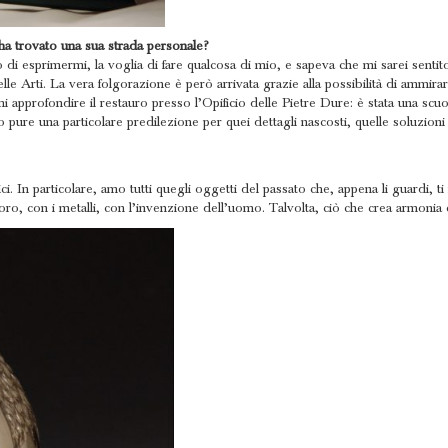
ha trovato una sua strada personale?
i esprimermi, la voglia di fare qualcosa di mio, e sapeva che mi sarei sentito 
le Arti. La vera folgorazione è però arrivata grazie alla possibilità di ammira
i approfondire il restauro presso l’Opificio delle Pietre Dure: è stata una scuola
pure una particolare predilezione per quei dettagli nascosti, quelle soluzioni c
ci. In particolare, amo tutti quegli oggetti del passato che, appena li guardi, t
n l’oro, con i metalli, con l’invenzione dell’uomo. Talvolta, ciò che crea armo