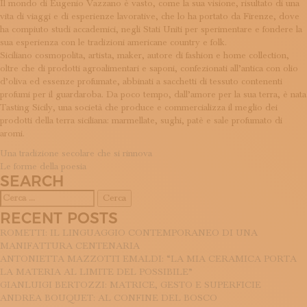
Il mondo di Eugenio Vazzano è vasto, come la sua visione, risultato di una
ISCRIVITI ALLA NEWSLETTER
vita di viaggi e di esperienze lavorative, che lo ha portato da Firenze, dove
SOSTIENICI
ha compiuto studi accademici, negli Stati Uniti per sperimentare e fondere la
MAGAZINE
sua esperienza con le tradizioni americane country e folk.
TUTTI I CONTENUTI
Siciliano cosmopolita, artista, maker, autore di fashion e home collection,
NEWS
oltre che di prodotti agroalimentari e saponi, confezionati all’antica con olio
d’oliva ed essenze profumate, abbinati a sacchetti di tessuto contenenti
INTERVISTE
profumi per il guardaroba. Da poco tempo, dall’amore per la sua terra, è nata
ITINERARI
Tasting Sicily, una società che produce e commercializza il meglio dei
ISCRIVITI
prodotti della terra siciliana: marmellate, sughi, patè e sale profumato di
LOGIN
aromi.
NAVIGAZIONE
Una tradizione secolare che si rinnova
Le forme della poesia
ARTICOLI
SEARCH
Ricerca
per:
RECENT POSTS
ROMETTI: IL LINGUAGGIO CONTEMPORANEO DI UNA
MANIFATTURA CENTENARIA
ANTONIETTA MAZZOTTI EMALDI: “LA MIA CERAMICA PORTA
LA MATERIA AL LIMITE DEL POSSIBILE”
GIANLUIGI BERTOZZI: MATRICE, GESTO E SUPERFICIE
ANDREA BOUQUET: AL CONFINE DEL BOSCO