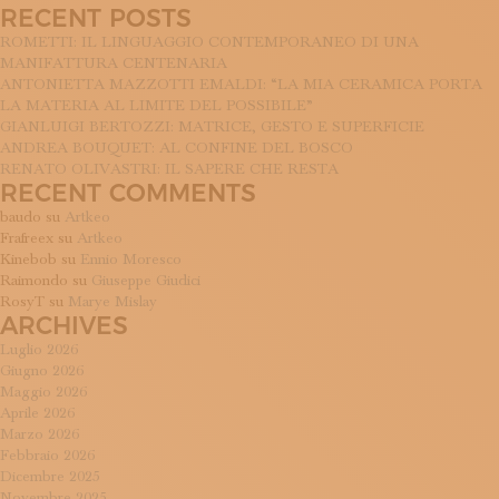
per:
ISCRIVITI ALLA NEWSLETTER
RECENT POSTS
SOSTIENICI
ROMETTI: IL LINGUAGGIO CONTEMPORANEO DI UNA
MAGAZINE
MANIFATTURA CENTENARIA
TUTTI I CONTENUTI
ANTONIETTA MAZZOTTI EMALDI: “LA MIA CERAMICA PORTA
LA MATERIA AL LIMITE DEL POSSIBILE”
NEWS
GIANLUIGI BERTOZZI: MATRICE, GESTO E SUPERFICIE
INTERVISTE
ANDREA BOUQUET: AL CONFINE DEL BOSCO
ITINERARI
RENATO OLIVASTRI: IL SAPERE CHE RESTA
ISCRIVITI
RECENT COMMENTS
LOGIN
baudo
su
Artkeo
Frafreex
su
Artkeo
Kinebob
su
Ennio Moresco
Raimondo
su
Giuseppe Giudici
RosyT
su
Marye Mislay
ARCHIVES
Luglio 2026
Giugno 2026
Maggio 2026
Aprile 2026
Marzo 2026
Febbraio 2026
Dicembre 2025
Novembre 2025