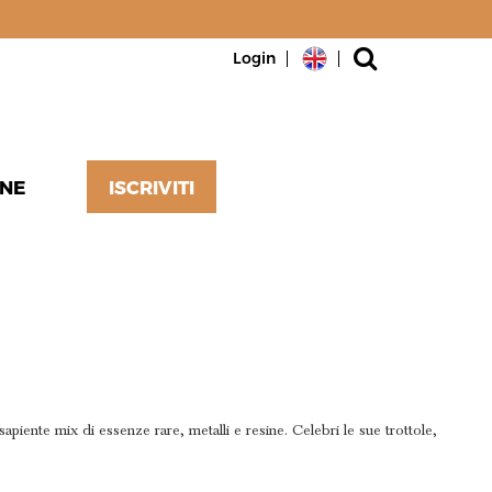
Login
NE
ISCRIVITI
DESIGN E
ALE
iente mix di essenze rare, metalli e resine. Celebri le sue trottole,