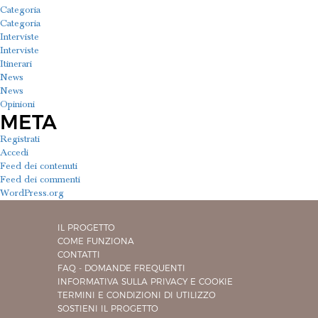
Categoria
Categoria
Interviste
Interviste
Itinerari
News
News
Opinioni
META
Registrati
Accedi
Feed dei contenuti
Feed dei commenti
WordPress.org
IL PROGETTO
COME FUNZIONA
CONTATTI
FAQ - DOMANDE FREQUENTI
INFORMATIVA SULLA PRIVACY E COOKIE
TERMINI E CONDIZIONI DI UTILIZZO
SOSTIENI IL PROGETTO