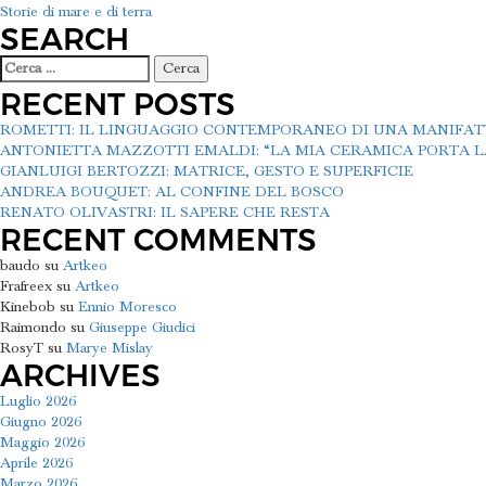
Storie di mare e di terra
ARTICOLI
SEARCH
Ricerca
per:
RECENT POSTS
ROMETTI: IL LINGUAGGIO CONTEMPORANEO DI UNA MANIFA
ANTONIETTA MAZZOTTI EMALDI: “LA MIA CERAMICA PORTA LA
GIANLUIGI BERTOZZI: MATRICE, GESTO E SUPERFICIE
ANDREA BOUQUET: AL CONFINE DEL BOSCO
RENATO OLIVASTRI: IL SAPERE CHE RESTA
RECENT COMMENTS
baudo
su
Artkeo
Frafreex
su
Artkeo
Kinebob
su
Ennio Moresco
Raimondo
su
Giuseppe Giudici
RosyT
su
Marye Mislay
ARCHIVES
Luglio 2026
Giugno 2026
Maggio 2026
Aprile 2026
Marzo 2026