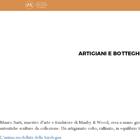
ARTIGIANI E BOTTEGH
IN EQUILI
POESIA D
Mauro Sarti, maestro d’arte e fondatore di Mauby & Wood, crea a mano gioiell
autentiche sculture da collezione. Un artigianato colto, raffinato, in equilibrio
NAVIGAZIONE
L’anima modellata della Sardegna