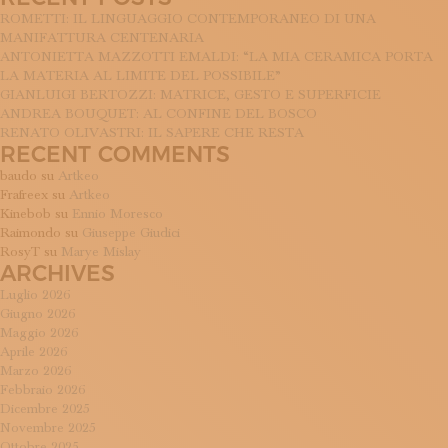
ISCRIVITI ALLA NEWSLETTER
ROMETTI: IL LINGUAGGIO CONTEMPORANEO DI UNA
SOSTIENICI
MANIFATTURA CENTENARIA
MAGAZINE
ANTONIETTA MAZZOTTI EMALDI: “LA MIA CERAMICA PORTA
TUTTI I CONTENUTI
LA MATERIA AL LIMITE DEL POSSIBILE”
GIANLUIGI BERTOZZI: MATRICE, GESTO E SUPERFICIE
NEWS
ANDREA BOUQUET: AL CONFINE DEL BOSCO
INTERVISTE
RENATO OLIVASTRI: IL SAPERE CHE RESTA
ITINERARI
RECENT COMMENTS
ISCRIVITI
baudo
su
Artkeo
LOGIN
Frafreex
su
Artkeo
Kinebob
su
Ennio Moresco
Raimondo
su
Giuseppe Giudici
RosyT
su
Marye Mislay
ARCHIVES
Luglio 2026
Giugno 2026
Maggio 2026
Aprile 2026
Marzo 2026
Febbraio 2026
Dicembre 2025
Novembre 2025
Ottobre 2025