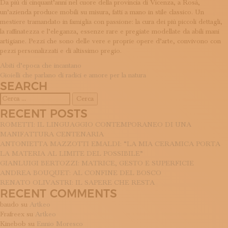
Da più di cinquant’anni nel cuore della provincia di Vicenza, a Rosà,
ISCRIVITI ALLA NEWSLETTER
un’azienda produce mobili su misura, fatti a mano in stile classico. Un
SOSTIENICI
mestiere tramandato in famiglia con passione: la cura dei più piccoli dettagli,
MAGAZINE
la raffinatezza e l’eleganza, essenze rare e pregiate modellate da abili mani
TUTTI I CONTENUTI
artigiane. Pezzi che sono delle vere e proprie opere d’arte, convivono con
NEWS
pezzi personalizzati e di altissimo pregio.
INTERVISTE
NAVIGAZIONE
Abiti d’epoca che incantano
ITINERARI
Gioielli che parlano di radici e amore per la natura
ARTICOLI
ISCRIVITI
SEARCH
LOGIN
Ricerca
per:
RECENT POSTS
ROMETTI: IL LINGUAGGIO CONTEMPORANEO DI UNA
MANIFATTURA CENTENARIA
ANTONIETTA MAZZOTTI EMALDI: “LA MIA CERAMICA PORTA
LA MATERIA AL LIMITE DEL POSSIBILE”
GIANLUIGI BERTOZZI: MATRICE, GESTO E SUPERFICIE
ANDREA BOUQUET: AL CONFINE DEL BOSCO
RENATO OLIVASTRI: IL SAPERE CHE RESTA
RECENT COMMENTS
baudo
su
Artkeo
Frafreex
su
Artkeo
Kinebob
su
Ennio Moresco