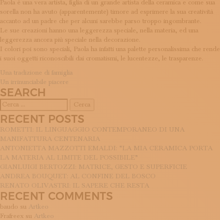
Paola è una vera artista, figlia di un grande artista della ceramica e come sua
ISCRIVITI ALLA NEWSLETTER
sorella non ha avuto (apparentemente) timore ad esprimere la sua creatività
SOSTIENICI
accanto ad un padre che per alcuni sarebbe parso troppo ingombrante.
MAGAZINE
Le sue creazioni hanno una leggerezza speciale, nella materia, ed una
TUTTI I CONTENUTI
leggerezza ancora più speciale nella decorazione.
NEWS
I colori poi sono speciali, Paola ha infatti una palette personalissima che rende
i suoi oggetti riconoscibili dai cromatismi, le lucentezze, le trasparenze.
INTERVISTE
ITINERARI
NAVIGAZIONE
Una tradizione di famiglia
ISCRIVITI
Un irrinunciabile piacere
ARTICOLI
SEARCH
LOGIN
Ricerca
per:
RECENT POSTS
ROMETTI: IL LINGUAGGIO CONTEMPORANEO DI UNA
MANIFATTURA CENTENARIA
ANTONIETTA MAZZOTTI EMALDI: “LA MIA CERAMICA PORTA
LA MATERIA AL LIMITE DEL POSSIBILE”
GIANLUIGI BERTOZZI: MATRICE, GESTO E SUPERFICIE
ANDREA BOUQUET: AL CONFINE DEL BOSCO
RENATO OLIVASTRI: IL SAPERE CHE RESTA
RECENT COMMENTS
baudo
su
Artkeo
Frafreex
su
Artkeo