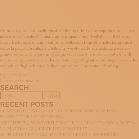
DESIDERI
ISCRIVITI ALLA NEWSLETTER
SOSTIENICI
MAGAZINE
TUTTI I CONTENUTI
NEWS
Come scegliere il cappello giusto? Rivolgendoci a una esperta modista che
unisce la sua creatività a una grande preparazione. Nell’atelier di Roxana
INTERVISTE
Batog tra blocchi di legno sui cui si realizzano i capelli e materiali preziosi
ITINERARI
come la paglia fiorentina e il feltro, troverete lei, le sue abili mani e la sua
ISCRIVITI
grande capacità di creare modelli già confezionati e modelli couture, o di
LOGIN
realizzare ogni vostro desiderio. I suoi cappelli grintosi ed eleganti come lei,
sono fuori dagli schemi e facili da indossare. Una visita è d’obbligo.
NAVIGAZIONE
Saper fare moda
Il lustro della maiolica
ARTICOLI
SEARCH
Ricerca
per:
RECENT POSTS
ROMETTI: IL LINGUAGGIO CONTEMPORANEO DI UNA
MANIFATTURA CENTENARIA
ANTONIETTA MAZZOTTI EMALDI: “LA MIA CERAMICA PORTA
LA MATERIA AL LIMITE DEL POSSIBILE”
GIANLUIGI BERTOZZI: MATRICE, GESTO E SUPERFICIE