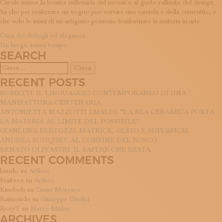
Carola unisce la tecnica millenaria del mosaico al gusto raffinato del design.
ISCRIVITI ALLA NEWSLETTER
Sa che per realizzare un sogno può servire una carriola e della cementite, e
SOSTIENICI
che solo le mani di un artigiano possono trasformare la materia in arte.
MAGAZINE
NAVIGAZIONE
Cura dei dettagli ed eleganza
TUTTI I CONTENUTI
Un luogo senza tempo
ARTICOLI
NEWS
SEARCH
INTERVISTE
Ricerca
ITINERARI
per:
RECENT POSTS
ISCRIVITI
ROMETTI: IL LINGUAGGIO CONTEMPORANEO DI UNA
LOGIN
MANIFATTURA CENTENARIA
ANTONIETTA MAZZOTTI EMALDI: “LA MIA CERAMICA PORTA
LA MATERIA AL LIMITE DEL POSSIBILE”
GIANLUIGI BERTOZZI: MATRICE, GESTO E SUPERFICIE
ANDREA BOUQUET: AL CONFINE DEL BOSCO
RENATO OLIVASTRI: IL SAPERE CHE RESTA
RECENT COMMENTS
baudo
su
Artkeo
Frafreex
su
Artkeo
Kinebob
su
Ennio Moresco
Raimondo
su
Giuseppe Giudici
RosyT
su
Marye Mislay
ARCHIVES