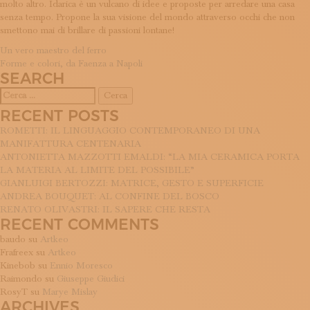
molto altro. Idarica è un vulcano di idee e proposte per arredare una casa
ISCRIVITI ALLA NEWSLETTER
senza tempo. Propone la sua visione del mondo attraverso occhi che non
SOSTIENICI
smettono mai di brillare di passioni lontane!
MAGAZINE
NAVIGAZIONE
Un vero maestro del ferro
TUTTI I CONTENUTI
Forme e colori, da Faenza a Napoli
ARTICOLI
NEWS
SEARCH
INTERVISTE
Ricerca
ITINERARI
per:
RECENT POSTS
ISCRIVITI
LOGIN
ROMETTI: IL LINGUAGGIO CONTEMPORANEO DI UNA
MANIFATTURA CENTENARIA
ANTONIETTA MAZZOTTI EMALDI: “LA MIA CERAMICA PORTA
LA MATERIA AL LIMITE DEL POSSIBILE”
GIANLUIGI BERTOZZI: MATRICE, GESTO E SUPERFICIE
ANDREA BOUQUET: AL CONFINE DEL BOSCO
RENATO OLIVASTRI: IL SAPERE CHE RESTA
RECENT COMMENTS
baudo
su
Artkeo
Frafreex
su
Artkeo
Kinebob
su
Ennio Moresco
Raimondo
su
Giuseppe Giudici
RosyT
su
Marye Mislay
ARCHIVES