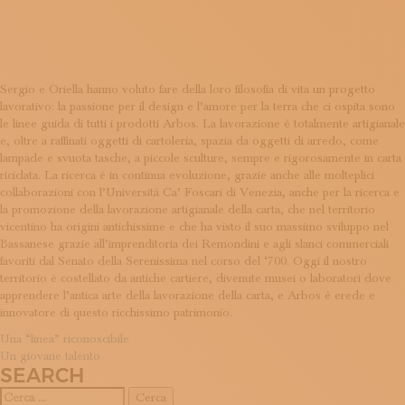
EVOLUZI
ISCRIVITI ALLA NEWSLETTER
SOSTIENICI
MAGAZINE
TUTTI I CONTENUTI
NEWS
Sergio e Oriella hanno voluto fare della loro filosofia di vita un progetto
lavorativo: la passione per il design e l’amore per la terra che ci ospita sono
INTERVISTE
le linee guida di tutti i prodotti Arbos. La lavorazione è totalmente artigianale
ITINERARI
e, oltre a raffinati oggetti di cartoleria, spazia da oggetti di arredo, come
ISCRIVITI
lampade e svuota tasche, a piccole sculture, sempre e rigorosamente in carta
LOGIN
riciclata. La ricerca è in continua evoluzione, grazie anche alle molteplici
collaborazioni con l’Università Ca’ Foscari di Venezia, anche per la ricerca e
la promozione della lavorazione artigianale della carta, che nel territorio
vicentino ha origini antichissime e che ha visto il suo massimo sviluppo nel
Bassanese grazie all’imprenditoria dei Remondini e agli slanci commerciali
favoriti dal Senato della Serenissima nel corso del ‘700. Oggi il nostro
territorio è costellato da antiche cartiere, divenute musei o laboratori dove
apprendere l’antica arte della lavorazione della carta, e Arbos è erede e
innovatore di questo ricchissimo patrimonio.
NAVIGAZIONE
Una “linea” riconoscibile
Un giovane talento
ARTICOLI
SEARCH
Ricerca