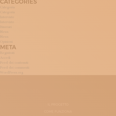
CATEGORIES
Categoria
Categoria
Interviste
Interviste
Itinerari
News
News
Opinioni
META
Registrati
Accedi
Feed dei contenuti
Feed dei commenti
WordPress.org
IL PROGETTO
COME FUNZIONA