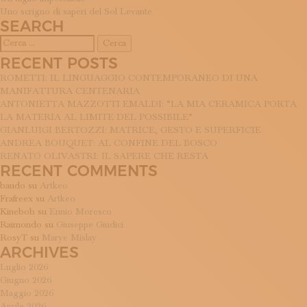
ISCRIVITI ALLA NEWSLETTER
Uno scrigno di saperi del Sol Levante
ARTICOLI
SOSTIENICI
SEARCH
MAGAZINE
Ricerca
TUTTI I CONTENUTI
per:
RECENT POSTS
NEWS
ROMETTI: IL LINGUAGGIO CONTEMPORANEO DI UNA
INTERVISTE
MANIFATTURA CENTENARIA
ITINERARI
ANTONIETTA MAZZOTTI EMALDI: “LA MIA CERAMICA PORTA
ISCRIVITI
LA MATERIA AL LIMITE DEL POSSIBILE”
LOGIN
GIANLUIGI BERTOZZI: MATRICE, GESTO E SUPERFICIE
ANDREA BOUQUET: AL CONFINE DEL BOSCO
RENATO OLIVASTRI: IL SAPERE CHE RESTA
RECENT COMMENTS
baudo
su
Artkeo
Frafreex
su
Artkeo
Kinebob
su
Ennio Moresco
Raimondo
su
Giuseppe Giudici
RosyT
su
Marye Mislay
ARCHIVES
Luglio 2026
Giugno 2026
Maggio 2026
Aprile 2026