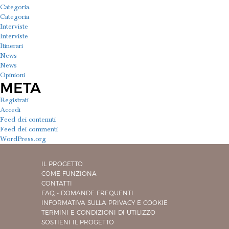
Categoria
Categoria
Interviste
Interviste
Itinerari
News
News
Opinioni
META
Registrati
Accedi
Feed dei contenuti
Feed dei commenti
WordPress.org
IL PROGETTO
COME FUNZIONA
CONTATTI
FAQ - DOMANDE FREQUENTI
INFORMATIVA SULLA PRIVACY E COOKIE
TERMINI E CONDIZIONI DI UTILIZZO
SOSTIENI IL PROGETTO