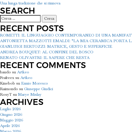
Una lunga tradizione che si rinnova
ARTICOLI
SEARCH
Ricerca
per:
RECENT POSTS
ROMETTI: IL LINGUAGGIO CONTEMPORANEO DI UNA MANIFA
ANTONIETTA MAZZOTTI EMALDI: “LA MIA CERAMICA PORTA LA
GIANLUIGI BERTOZZI: MATRICE, GESTO E SUPERFICIE
ANDREA BOUQUET: AL CONFINE DEL BOSCO
RENATO OLIVASTRI: IL SAPERE CHE RESTA
RECENT COMMENTS
baudo
su
Artkeo
Frafreex
su
Artkeo
Kinebob
su
Ennio Moresco
Raimondo
su
Giuseppe Giudici
RosyT
su
Marye Mislay
ARCHIVES
Luglio 2026
Giugno 2026
Maggio 2026
Aprile 2026
Marzo 2026