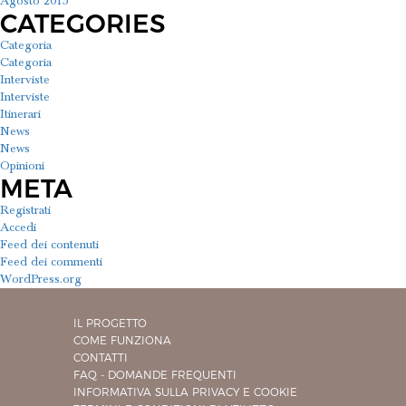
Agosto 2015
CATEGORIES
Categoria
Categoria
Interviste
Interviste
Itinerari
News
News
Opinioni
META
Registrati
Accedi
Feed dei contenuti
Feed dei commenti
WordPress.org
IL PROGETTO
COME FUNZIONA
CONTATTI
FAQ - DOMANDE FREQUENTI
INFORMATIVA SULLA PRIVACY E COOKIE