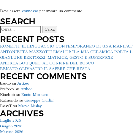
LASCIA UN COMMENTO
ARTICOLI
Devi essere
connesso
per inviare un commento.
SEARCH
Ricerca
per:
RECENT POSTS
ROMETTI: IL LINGUAGGIO CONTEMPORANEO DI UNA MANIFA
ANTONIETTA MAZZOTTI EMALDI: “LA MIA CERAMICA PORTA LA
GIANLUIGI BERTOZZI: MATRICE, GESTO E SUPERFICIE
ANDREA BOUQUET: AL CONFINE DEL BOSCO
RENATO OLIVASTRI: IL SAPERE CHE RESTA
RECENT COMMENTS
baudo
su
Artkeo
Frafreex
su
Artkeo
Kinebob
su
Ennio Moresco
Raimondo
su
Giuseppe Giudici
RosyT
su
Marye Mislay
ARCHIVES
Luglio 2026
Giugno 2026
Maggio 2026