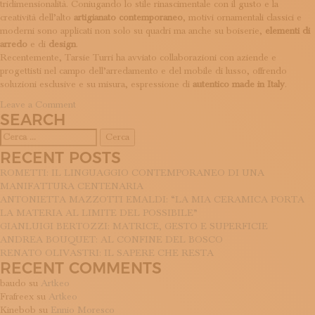
tridimensionalità. Coniugando lo stile rinascimentale con il gusto e la
ISCRIVITI ALLA NEWSLETTER
creatività dell’alto
artigianato contemporaneo
, motivi ornamentali classici e
SOSTIENICI
moderni sono applicati non solo su quadri ma anche su boiserie,
elementi di
MAGAZINE
arredo
e di
design
.
TUTTI I CONTENUTI
Recentemente, Tarsie Turri ha avviato collaborazioni con aziende e
NEWS
progettisti nel campo dell’arredamento e del mobile di lusso, offrendo
INTERVISTE
soluzioni esclusive e su misura, espressione di
autentico
made in Italy
.
ITINERARI
on
Leave a Comment
ISCRIVITI
SEARCH
Tarsie
Turri
LOGIN
Ricerca
per:
RECENT POSTS
ROMETTI: IL LINGUAGGIO CONTEMPORANEO DI UNA
MANIFATTURA CENTENARIA
ANTONIETTA MAZZOTTI EMALDI: “LA MIA CERAMICA PORTA
LA MATERIA AL LIMITE DEL POSSIBILE”
GIANLUIGI BERTOZZI: MATRICE, GESTO E SUPERFICIE
ANDREA BOUQUET: AL CONFINE DEL BOSCO
RENATO OLIVASTRI: IL SAPERE CHE RESTA
RECENT COMMENTS
baudo
su
Artkeo
Frafreex
su
Artkeo
Kinebob
su
Ennio Moresco