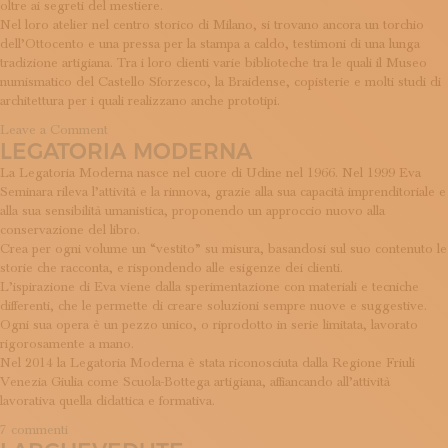
oltre ai segreti del mestiere.
ISCRIVITI ALLA NEWSLETTER
Nel loro atelier nel centro storico di Milano, si trovano ancora un torchio
SOSTIENICI
dell’Ottocento e una pressa per la stampa a caldo, testimoni di una lunga
MAGAZINE
tradizione artigiana. Tra i loro clienti varie biblioteche tra le quali il Museo
TUTTI I CONTENUTI
numismatico del Castello Sforzesco, la Braidense, copisterie e molti studi di
NEWS
architettura per i quali realizzano anche prototipi.
INTERVISTE
on
Leave a Comment
ITINERARI
LEGATORIA MODERNA
Legatoria
ISCRIVITI
Borghi
La Legatoria Moderna nasce nel cuore di Udine nel 1966. Nel 1999 Eva
LOGIN
Seminara rileva l’attività e la rinnova, grazie alla sua capacità imprenditoriale e
alla sua sensibilità umanistica, proponendo un approccio nuovo alla
conservazione del libro.
Crea per ogni volume un “vestito” su misura, basandosi sul suo contenuto le
storie che racconta, e rispondendo alle esigenze dei clienti.
L’ispirazione di Eva viene dalla sperimentazione con materiali e tecniche
differenti, che le permette di creare soluzioni sempre nuove e suggestive.
Ogni sua opera è un pezzo unico, o riprodotto in serie limitata, lavorato
rigorosamente a mano.
Nel 2014 la Legatoria Moderna è stata riconosciuta dalla Regione Friuli
Venezia Giulia come Scuola-Bottega artigiana, affiancando all’attività
lavorativa quella didattica e formativa.
su
7 commenti