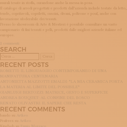
murali tesate in stoffa, curandone anche la messa in posa.
Il catalogo di arredi progettati e prodotti dall’azienda include testate da letto,
tende, copritavoli, copriletti, cuscini, divani, poltrone e pouf, anche con
lavorazione sfoderabile dei tessuti.
Presso lo showroom di Arte & Mestieri è possibile consultare un vasto
campionario di fini tessuti e pelli, prodotti dalle migliori aziende italiane ed
europee.
su
2 commenti
SEARCH
Arte
Mestieri
Ricerca
per:
RECENT POSTS
ROMETTI: IL LINGUAGGIO CONTEMPORANEO DI UNA
MANIFATTURA CENTENARIA
ANTONIETTA MAZZOTTI EMALDI: “LA MIA CERAMICA PORTA
LA MATERIA AL LIMITE DEL POSSIBILE”
GIANLUIGI BERTOZZI: MATRICE, GESTO E SUPERFICIE
ANDREA BOUQUET: AL CONFINE DEL BOSCO
RENATO OLIVASTRI: IL SAPERE CHE RESTA
RECENT COMMENTS
baudo
su
Artkeo
Frafreex
su
Artkeo
Kinebob
su
Ennio Moresco