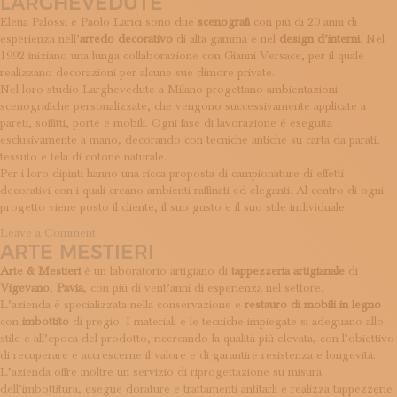
LARGHEVEDUTE
Legatoria
Moderna
Elena Palossi e Paolo Larici sono due
scenografi
con più di 20 anni di
esperienza nell’
arredo decorativo
di alta gamma e nel
design d’interni
. Nel
1992 iniziano una lunga collaborazione con Gianni Versace, per il quale
realizzano decorazioni per alcune sue dimore private.
Nel loro studio Larghevedute a Milano progettano ambientazioni
scenografiche personalizzate, che vengono successivamente applicate a
pareti, soffitti, porte e mobili. Ogni fase di lavorazione è eseguita
esclusivamente a mano, decorando con tecniche antiche su carta da parati,
tessuto e tela di cotone naturale.
Per i loro dipinti hanno una ricca proposta di campionature di effetti
decorativi con i quali creano ambienti raffinati ed eleganti. Al centro di ogni
progetto viene posto il cliente, il suo gusto e il suo stile individuale.
on
Leave a Comment
ARTE MESTIERI
Larghevedute
Arte & Mestieri
è un laboratorio artigiano di
tappezzeria artigianale
di
Vigevano
,
Pavia
, con più di vent’anni di esperienza nel settore.
L’azienda è specializzata nella conservazione e
restauro di mobili in legno
con
imbottito
di pregio. I materiali e le tecniche impiegate si adeguano allo
stile e all’epoca del prodotto, ricercando la qualità più elevata, con l’obiettivo
di recuperare e accrescerne il valore e di garantire resistenza e longevità.
L’azienda offre inoltre un servizio di riprogettazione su misura
dell’imbottitura, esegue dorature e trattamenti antitarli e realizza tappezzerie