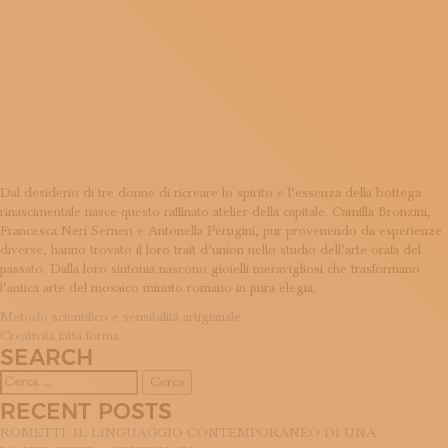
NEL
ISCRIVITI ALLA NEWSLETTER
SOSTIENICI
MAGAZINE
TUTTI I CONTENUTI
GIOIELLO
NEWS
INTERVISTE
ITINERARI
ISCRIVITI
LOGIN
Dal desiderio di tre donne di ricreare lo spirito e l’essenza della bottega
rinascimentale nasce questo raffinato atelier della capitale. Camilla Bronzini,
Francesca Neri Serneri e Antonella Perugini, pur provenendo da esperienze
diverse, hanno trovato il loro trait d’union nello studio dell’arte orafa del
passato. Dalla loro sintonia nascono gioielli meravigliosi che trasformano
l’antica arte del mosaico minuto romano in pura elegia.
NAVIGAZIONE
Metodo scientifico e sensibilità artigianale
Creatività fatta forma
ARTICOLI
SEARCH
Ricerca
per:
RECENT POSTS
ROMETTI: IL LINGUAGGIO CONTEMPORANEO DI UNA