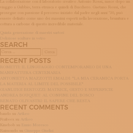
La collaborazione con il laboratorio creativo Antonio Rossi, nasce dopo un
ISCRIVITI ALLA NEWSLETTER
viaggio a Gubbio, terra etrusca e quindi di Bucchero. Gaetano Rossi, che
SOSTIENICI
prosegue con passione il percorso iniziato dal padre negli anni ’30, può
MAGAZINE
essere definito come uno dei massimi esperti nella lavorazione, brunitura e
TUTTI I CONTENUTI
cottura a carbone di questo incredibile materiale.
NEWS
NAVIGAZIONE
Quinta generazione di maestri sartori
INTERVISTE
Deliziose sculture in vetro
ARTICOLI
ITINERARI
SEARCH
ISCRIVITI
Ricerca
LOGIN
per:
RECENT POSTS
ROMETTI: IL LINGUAGGIO CONTEMPORANEO DI UNA
MANIFATTURA CENTENARIA
ANTONIETTA MAZZOTTI EMALDI: “LA MIA CERAMICA PORTA
LA MATERIA AL LIMITE DEL POSSIBILE”
GIANLUIGI BERTOZZI: MATRICE, GESTO E SUPERFICIE
ANDREA BOUQUET: AL CONFINE DEL BOSCO
RENATO OLIVASTRI: IL SAPERE CHE RESTA
RECENT COMMENTS
baudo
su
Artkeo
Frafreex
su
Artkeo
Kinebob
su
Ennio Moresco
Raimondo
su
Giuseppe Giudici