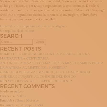
Stylnove non è solo un’azienda o un brand, Stylnove è una fucina creativa,
ISCRIVITI ALLA NEWSLETTER
un luogo d’incontro per artisti e appassionati di arte ceramica. È sede di
SOSTIENICI
residenze, mostre, cotture sperimentali, è una sorta di Mecca di tutti quegli
MAGAZINE
artisti che si esprimono tramite la ceramica. È un luogo di cultura dove
TUTTI I CONTENUTI
fermarsi per rigenerare occhi ed intelletto.
NEWS
NAVIGAZIONE
Un artista con competenze da maestro artigiano
INTERVISTE
Un tripudio di fili colorati
ARTICOLI
ITINERARI
SEARCH
ISCRIVITI
Ricerca
LOGIN
per:
RECENT POSTS
ROMETTI: IL LINGUAGGIO CONTEMPORANEO DI UNA
MANIFATTURA CENTENARIA
ANTONIETTA MAZZOTTI EMALDI: “LA MIA CERAMICA PORTA
LA MATERIA AL LIMITE DEL POSSIBILE”
GIANLUIGI BERTOZZI: MATRICE, GESTO E SUPERFICIE
ANDREA BOUQUET: AL CONFINE DEL BOSCO
RENATO OLIVASTRI: IL SAPERE CHE RESTA
RECENT COMMENTS
baudo
su
Artkeo
Frafreex
su
Artkeo
Kinebob
su
Ennio Moresco
Raimondo
su
Giuseppe Giudici