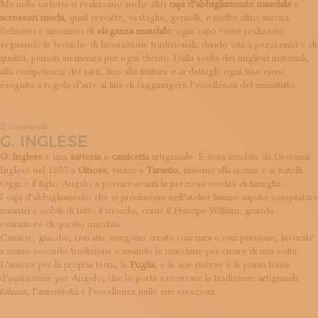
Ma nella sartoria si realizzano anche altri
capi d’abbigliamento maschile
e
ISCRIVITI ALLA NEWSLETTER
accessori moda
, quali cravatte, vestaglie, gemelli, e molto altro ancora.
SOSTIENICI
Belisario è sinonimo di
eleganza
maschile
: ogni capo viene realizzato
MAGAZINE
seguendo le tecniche di lavorazione tradizionali, dando vita a pezzi unici e di
TUTTI I CONTENUTI
qualità, pensati su misura per ogni cliente. Dalla scelta dei migliori materiali,
NEWS
alla competenza dei sarti, fino alle finiture e ai dettagli: ogni fase viene
INTERVISTE
eseguita a regola d’arte al fine di raggiungere l’eccellenza del manufatto.
ITINERARI
ISCRIVITI
su
2 commenti
LOGIN
G. INGLESE
Belisario
G. Inglese
è una
sartoria
e
camiceria
artigianale. È stata fondata da Giovanni
Inglese nel 1955 a
Ginosa
, vicino a
Taranto
, insieme alla nonna e ai fratelli.
Oggi è il figlio Angelo a portare avanti la preziosa eredità di famiglia.
I capi d’abbigliamento che si producono nell’atelier hanno saputo conquistare
ministri e nobili di tutto il mondo, come il Principe William, grande
estimatore di questo marchio.
Camicie, giacche, cravatte vengono create con cura e con passione, lavorate
a mano secondo tradizione e usando le macchine per cucire di una volta.
L’amore per la propria terra, la
Puglia
, e le sue risorse è la prima fonte
d’ispirazione per Angelo, che lo porta a ricercare la tradizione artigianale
italiana, l’autenticità e l’eccellenza nelle sue creazioni.