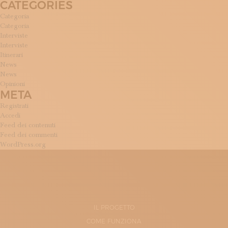
CATEGORIES
Categoria
Categoria
Interviste
Interviste
Itinerari
News
News
Opinioni
META
Registrati
Accedi
Feed dei contenuti
Feed dei commenti
WordPress.org
IL PROGETTO
COME FUNZIONA