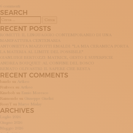
su
6 commenti
SEARCH
G.
Inglese
Ricerca
per:
RECENT POSTS
ROMETTI: IL LINGUAGGIO CONTEMPORANEO DI UNA
MANIFATTURA CENTENARIA
ANTONIETTA MAZZOTTI EMALDI: “LA MIA CERAMICA PORTA
LA MATERIA AL LIMITE DEL POSSIBILE”
GIANLUIGI BERTOZZI: MATRICE, GESTO E SUPERFICIE
ANDREA BOUQUET: AL CONFINE DEL BOSCO
RENATO OLIVASTRI: IL SAPERE CHE RESTA
RECENT COMMENTS
baudo
su
Artkeo
Frafreex
su
Artkeo
Kinebob
su
Ennio Moresco
Raimondo
su
Giuseppe Giudici
RosyT
su
Marye Mislay
ARCHIVES
Luglio 2026
Giugno 2026
Maggio 2026