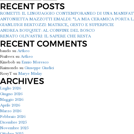
per:
RECENT POSTS
ROMETTI: IL LINGUAGGIO CONTEMPORANEO DI UNA MANIFA
ANTONIETTA MAZZOTTI EMALDI: “LA MIA CERAMICA PORTA LA
GIANLUIGI BERTOZZI: MATRICE, GESTO E SUPERFICIE
ANDREA BOUQUET: AL CONFINE DEL BOSCO
RENATO OLIVASTRI: IL SAPERE CHE RESTA
RECENT COMMENTS
baudo
su
Artkeo
Frafreex
su
Artkeo
Kinebob
su
Ennio Moresco
Raimondo
su
Giuseppe Giudici
RosyT
su
Marye Mislay
ARCHIVES
Luglio 2026
Giugno 2026
Maggio 2026
Aprile 2026
Marzo 2026
Febbraio 2026
Dicembre 2025
Novembre 2025
Ottobre 2025