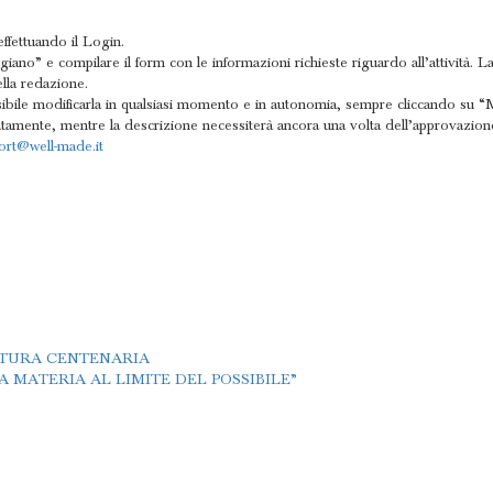
ffettuando il Login.
igiano” e compilare il form con le informazioni richieste riguardo all’attività
lla redazione.
bile modificarla in qualsiasi momento e in autonomia, sempre cliccando su “Modi
ediatamente, mentre la descrizione necessiterà ancora una volta dell’approvazi
ort@well-made.it
TTURA CENTENARIA
 MATERIA AL LIMITE DEL POSSIBILE”