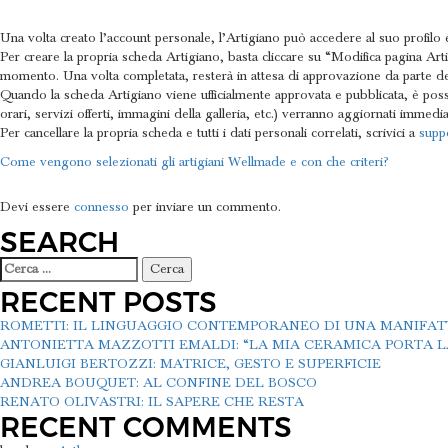
Una volta creato l’account personale, l’Artigiano può accedere al suo profilo e
Per creare la propria scheda Artigiano, basta cliccare su “Modifica pagina Art
momento. Una volta completata, resterà in attesa di approvazione da parte de
Quando la scheda Artigiano viene ufficialmente approvata e pubblicata, è possi
orari, servizi offerti, immagini della galleria, etc.) verranno aggiornati imm
Per cancellare la propria scheda e tutti i dati personali correlati, scrivici a
supp
NAVIGAZIONE
Come vengono selezionati gli artigiani Wellmade e con che criteri?
LASCIA UN COMMENTO
ARTICOLI
Devi essere
connesso
per inviare un commento.
SEARCH
Ricerca
per:
RECENT POSTS
ROMETTI: IL LINGUAGGIO CONTEMPORANEO DI UNA MANIFA
ANTONIETTA MAZZOTTI EMALDI: “LA MIA CERAMICA PORTA LA
GIANLUIGI BERTOZZI: MATRICE, GESTO E SUPERFICIE
ANDREA BOUQUET: AL CONFINE DEL BOSCO
RENATO OLIVASTRI: IL SAPERE CHE RESTA
RECENT COMMENTS