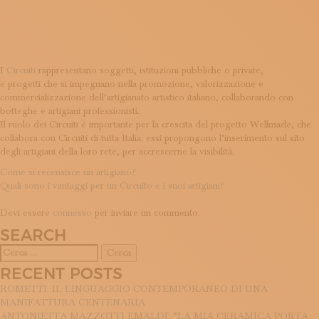
ARTIGIANI
ISCRIVITI ALLA NEWSLETTER
SOSTIENICI
MAGAZINE
TUTTI I CONTENUTI
NEWS
I
Circuiti
rappresentano soggetti, istituzioni pubbliche o private,
e progetti che si impegnano nella promozione, valorizzazione e
INTERVISTE
commercializzazione dell’artigianato artistico italiano, collaborando con
ITINERARI
botteghe e artigiani professionisti.
ISCRIVITI
Il ruolo dei Circuiti è importante per la crescita del progetto Wellmade, che
LOGIN
collabora con Circuiti di tutta Italia: essi propongono l’inserimento sul sito
degli artigiani della loro rete, per accrescerne la visibilità.
NAVIGAZIONE
Come si recensisce un artigiano?
Quali sono i vantaggi per un Circuito e i suoi artigiani?
ARTICOLI
LASCIA UN COMMENTO
Devi essere
connesso
per inviare un commento.
SEARCH
Ricerca
per:
RECENT POSTS
ROMETTI: IL LINGUAGGIO CONTEMPORANEO DI UNA
MANIFATTURA CENTENARIA
ANTONIETTA MAZZOTTI EMALDI: “LA MIA CERAMICA PORTA