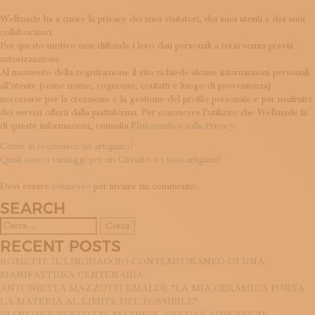
Wellmade ha a cuore la privacy dei suoi visitatori, dei suoi utenti e dei suoi
collaboratori.
Per questo motivo non diffonde i loro dati personali a terzi senza previa
autorizzazione.
Al momento della registrazione il sito richiede alcune informazioni personali
all’utente (come nome, cognome, contatti e luogo di provenienza)
necessarie per la creazione e la gestione del profilo personale e per usufruire
dei servizi offerti dalla piattaforma. Per conoscere l’utilizzo che Wellmade fa
di queste informazioni, consulta l’
Informativa sulla Privacy
.
NAVIGAZIONE
Come si recensisce un artigiano?
Quali sono i vantaggi per un Circuito e i suoi artigiani?
ARTICOLI
LASCIA UN COMMENTO
Devi essere
connesso
per inviare un commento.
SEARCH
Ricerca
per:
RECENT POSTS
ROMETTI: IL LINGUAGGIO CONTEMPORANEO DI UNA
MANIFATTURA CENTENARIA
ANTONIETTA MAZZOTTI EMALDI: “LA MIA CERAMICA PORTA
LA MATERIA AL LIMITE DEL POSSIBILE”