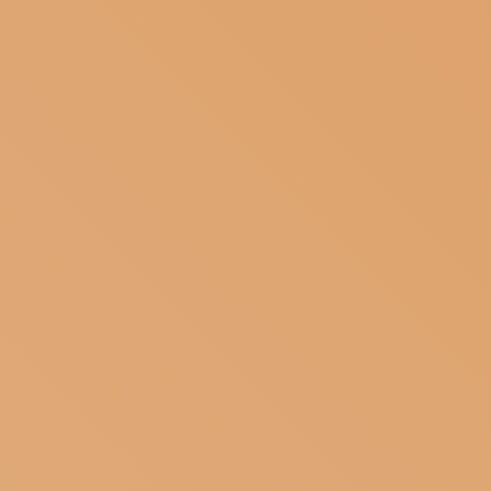
E
ISCRIVITI ALLA NEWSLETTER
SOSTIENICI
MAGAZINE
TUTTI I CONTENUTI
UTILIZZAT
NEWS
INTERVISTE
ITINERARI
ISCRIVITI
I MIEI
LOGIN
DATI
PERSONAL