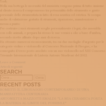
York.
Nella sua bottega le necessità del musicista vengono prima di tutto: insieme
al cliente ricerca il compromesso tra potenzialità dello strumento e gusto
personale dello strumentista in fatto di resa acustica ed estetica. Si occupa
anche di valutazione gratuita di strumenti, riparazione, manutenzione e
messa a punto.
Per costruire i suoi strumenti sceglie personalmente i legni, che assembla
con colle animali, e prepara lui stesso le sue vernici a olio a base d’ambra,
secondo ricette affinate dopo anni di ricerca.
Ha ottenuto numerosi riconoscimenti, tra cui due medaglie d’argento per le
categorie violino e violoncello al Concorso Nazionale di Pisogne, e ha
conseguito il terzo posto assoluto con un suo violoncello nel XIII Concorso
Triennale Internazionale di Liuteria Antonio Stradivari del 2012.
on
Leave a Comment
NAVIGAZIONE
Lorenzo
Articoli seguenti
SEARCH
Rossi
ARTICOLI
Ricerca
per:
RECENT POSTS
ROMETTI: IL LINGUAGGIO CONTEMPORANEO DI UNA
MANIFATTURA CENTENARIA
ANTONIETTA MAZZOTTI EMALDI: “LA MIA CERAMICA PORTA
LA MATERIA AL LIMITE DEL POSSIBILE”