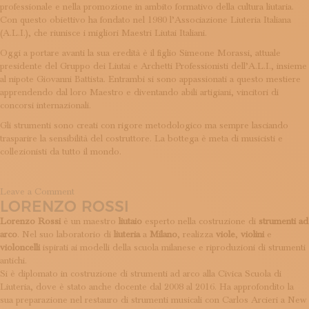
professionale e nella promozione in ambito formativo della cultura liutaria.
Con questo obiettivo ha fondato nel 1980 l’Associazione Liuteria Italiana
(A.L.I.), che riunisce i migliori Maestri Liutai Italiani.
Oggi a portare avanti la sua eredità è il figlio Simeone Morassi, attuale
presidente del Gruppo dei Liutai e Archetti Professionisti dell’A.L.I., insieme
al nipote Giovanni Battista. Entrambi si sono appassionati a questo mestiere
apprendendo dal loro Maestro e diventando abili artigiani, vincitori di
concorsi internazionali.
Gli strumenti sono creati con rigore metodologico ma sempre lasciando
trasparire la sensibilità del costruttore. La bottega è meta di musicisti e
collezionisti da tutto il mondo.
on
Leave a Comment
LORENZO ROSSI
Morassi
Lorenzo Rossi
è un maestro
liutaio
esperto nella costruzione di
strumenti ad
arco
. Nel suo laboratorio di
liuteria
a
Milano
, realizza
viole
,
violini
e
violoncelli
ispirati ai modelli della scuola milanese e riproduzioni di strumenti
antichi.
Si è diplomato in costruzione di strumenti ad arco alla Civica Scuola di
Liuteria, dove è stato anche docente dal 2008 al 2016. Ha approfondito la
sua preparazione nel restauro di strumenti musicali con Carlos Arcieri a New