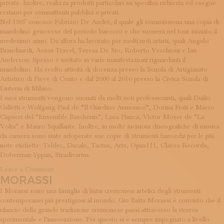
private. Inoltre, realizza prodotti particolari su specifica richiesta ed esegue
ISCRIVITI ALLA NEWSLETTER
restauri per committenti pubblici e privati.
SOSTIENICI
Nel 1997 conosce Fabrizio De André, il quale gli commissiona una copia di
MAGAZINE
mandolino genovese del periodo barocco e che suonerà nel tour iniziato il
TUTTI I CONTENUTI
medesimo anno. Da allora ha lavorato per molti noti artisti, quali Angelo
NEWS
Branduardi, Avion Travel, Teresa De Sio, Roberto Vecchioni e Ian
INTERVISTE
Anderson. Spesso è invitato in varie manifestazioni riguardanti il
mandolino. Ha svolto attività di docenza presso la Scuola di Artigianato
ITINERARI
Artistico di Pieve di Cento e dal 2000 al 2016 presso la Civica Scuola di
ISCRIVITI
Liuteria di Milano.
LOGIN
I suoi strumenti vengono suonati da molti noti professionisti, quali Duilio
Galfetti e Wolfgang Paul de “Il Giardino Armonico”, Dorina Frati e Marco
Capucci del ”Ensemble Baschenis”, Luca Pianca, Victor Moser de “La
Volta” e Mauro Squillante. Inoltre, in molte incisioni discografiche di musica
da camera sono state adoperate sue copie di strumenti barocchi per le più
note etichette: Teldec, Ducale, Tactus, Arts, Opus111, Claves Records,
Doberman-Yppan, Stradivarius.
on
Leave a Comment
MORASSI
Federico
Gabrielli
I Morassi sono una famiglia di liutai cremonesi artefici degli strumenti
contemporanei più prestigiosi al mondo. Gio Batta Morassi è convinto che il
rilancio della grande tradizione cremonese passi attraverso la ricerca
sperimentale e l’innovazione. Per questo si è sempre impegnato a livello