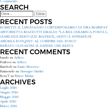
su
1 commento
SEARCH
Isabella
Villafranca
Ricerca
Soissons
per:
RECENT POSTS
ROMETTI: IL LINGUAGGIO CONTEMPORANEO DI UNA MANIFA
ANTONIETTA MAZZOTTI EMALDI: “LA MIA CERAMICA PORTA LA
GIANLUIGI BERTOZZI: MATRICE, GESTO E SUPERFICIE
ANDREA BOUQUET: AL CONFINE DEL BOSCO
RENATO OLIVASTRI: IL SAPERE CHE RESTA
RECENT COMMENTS
baudo
su
Artkeo
Frafreex
su
Artkeo
Kinebob
su
Ennio Moresco
Raimondo
su
Giuseppe Giudici
RosyT
su
Marye Mislay
ARCHIVES
Luglio 2026
Giugno 2026
Maggio 2026
Aprile 2026
Marzo 2026