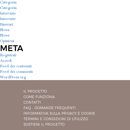
Categoria
Categoria
Interviste
Interviste
Itinerari
News
News
Opinioni
META
Registrati
Accedi
Feed dei contenuti
Feed dei commenti
WordPress.org
IL PROGETTO
COME FUNZIONA
CONTATTI
FAQ - DOMANDE FREQUENTI
INFORMATIVA SULLA PRIVACY E COOKIE
TERMINI E CONDIZIONI DI UTILIZZO
SOSTIENI IL PROGETTO