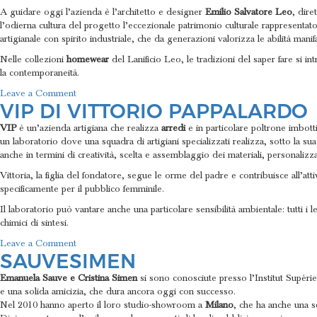
A guidare oggi l’azienda è l’architetto e designer
Emilio Salvatore Leo
, dire
l’odierna cultura del progetto l’eccezionale patrimonio culturale rappresentat
artigianale con spirito industriale, che da generazioni valorizza le abilità manifa
Nelle collezioni
homewear
del Lanificio Leo, le tradizioni del saper fare si 
la contemporaneità.
on
Leave a Comment
VIP DI VITTORIO PAPPALARDO
Lanificio
Leo
VIP
è un’azienda artigiana che realizza
arredi
e in particolare poltrone imbott
un laboratorio dove una squadra di artigiani specializzati realizza, sotto la s
anche in termini di creatività, scelta e assemblaggio dei materiali, personalizza
Vittoria, la figlia del fondatore, segue le orme del padre e contribuisce all’a
specificamente per il pubblico femminile.
Il laboratorio può vantare anche una particolare sensibilità ambientale: tutti i
chimici di sintesi.
on
Leave a Comment
SAUVESIMEN
VIP
di
Emanuela Sauve e Cristina Simen
si sono conosciute presso l’Institut Supér
Vittorio
e una solida amicizia, che dura ancora oggi con successo.
Pappalardo
Nel 2010 hanno aperto il loro studio-showroom a
Milano
, che ha anche una s