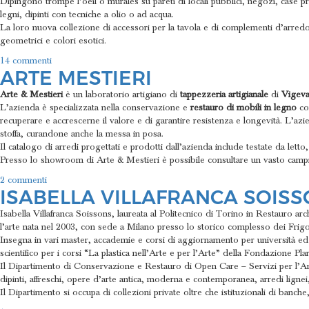
Dipingono trompe l’oeil o murales su pareti di locali pubblici, negozi, case pr
legni, dipinti con tecniche a olio o ad acqua.
La loro nuova collezione di accessori per la tavola e di complementi d’arredo 
geometrici e colori esotici.
su
14 commenti
ARTE MESTIERI
SauveSimen
Arte & Mestieri
è un laboratorio artigiano di
tappezzeria artigianale
di
Vigev
L’azienda è specializzata nella conservazione e
restauro di mobili in legno
c
recuperare e accrescerne il valore e di garantire resistenza e longevità. L’azie
stoffa, curandone anche la messa in posa.
Il catalogo di arredi progettati e prodotti dall’azienda include testate da letto
Presso lo showroom di Arte & Mestieri è possibile consultare un vasto campionar
su
2 commenti
ISABELLA VILLAFRANCA SOIS
Arte
Mestieri
Isabella Villafranca Soissons, laureata al Politecnico di Torino in Restauro 
l’arte nata nel 2003, con sede a Milano presso lo storico complesso dei Frigor
Insegna in vari master, accademie e corsi di aggiornamento per università ed en
scientifico per i corsi “La plastica nell’Arte e per l’Arte” della Fondazione Plar
Il Dipartimento di Conservazione e Restauro di Open Care – Servizi per l’Arte
dipinti, affreschi, opere d’arte antica, moderna e contemporanea, arredi lignei, 
Il Dipartimento si occupa di collezioni private oltre che istituzionali di banch