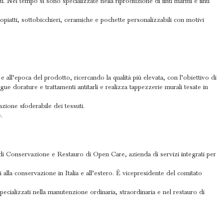
i. Nel tempo si sono specializzate nella riproduzione di finti marmi e finti
piatti, sottobicchieri, ceramiche e pochette personalizzabili con motivi
 e all’epoca del prodotto, ricercando la qualità più elevata, con l’obiettivo di
gue dorature e trattamenti antitarli e realizza tappezzerie murali tesate in
razione sfoderabile dei tessuti.
.
o di Conservazione e Restauro di Open Care, azienda di servizi integrati per
 alla conservazione in Italia e all’estero. È vicepresidente del comitato
cializzati nella manutenzione ordinaria, straordinaria e nel restauro di