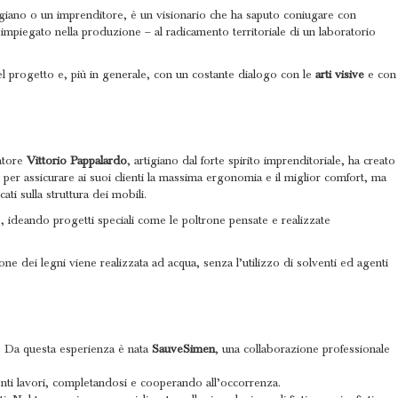
igiano o un imprenditore, è un visionario che ha saputo coniugare con
 impiegato nella produzione – al radicamento territoriale di un laboratorio
nel progetto e, più in generale, con un costante dialogo con le
arti visive
e con
datore
Vittorio Pappalardo
, artigiano dal forte spirito imprenditoriale, ha creato
, per assicurare ai suoi clienti la massima ergonomia e il miglior comfort, ma
ti sulla struttura dei mobili.
ne, ideando progetti speciali come le poltrone pensate e realizzate
one dei legni viene realizzata ad acqua, senza l’utilizzo di solventi ed agenti
. Da questa esperienza è nata
SauveSimen
, una collaborazione professionale
enti lavori, completandosi e cooperando all’occorrenza.