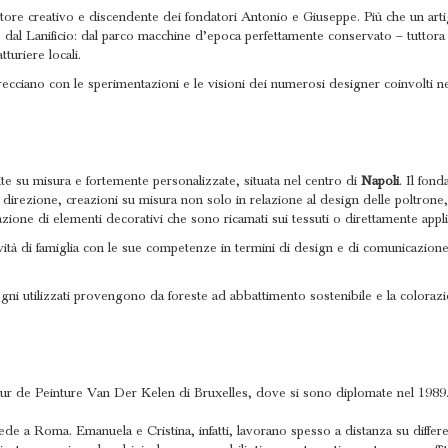
ttore creativo e discendente dei fondatori Antonio e Giuseppe. Più che un art
o dal Lanificio: dal parco macchine d’epoca perfettamente conservato – tuttora
tturiere locali.
intrecciano con le sperimentazioni e le visioni dei numerosi designer coinvolti 
ite su misura e fortemente personalizzate, situata nel centro di
Napoli
. Il fon
ua direzione, creazioni su misura non solo in relazione al design delle poltrone
zione di elementi decorativi che sono ricamati sui tessuti o direttamente applica
ttività di famiglia con le sue competenze in termini di design e di comunicazio
 legni utilizzati provengono da foreste ad abbattimento sostenibile e la colorazi
ieur de Peinture Van Der Kelen di Bruxelles, dove si sono diplomate nel 1989
ede a Roma. Emanuela e Cristina, infatti, lavorano spesso a distanza su differ