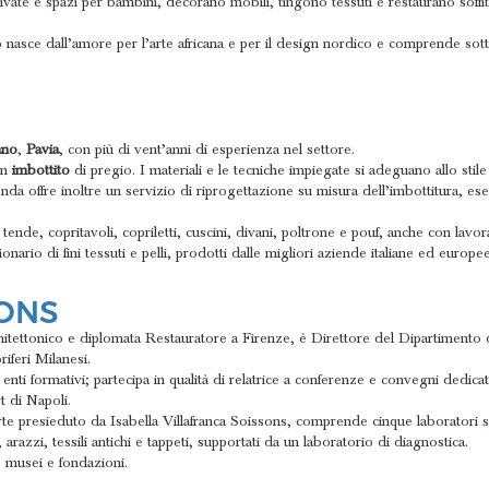
ivate e spazi per bambini, decorano mobili, tingono tessuti e restaurano soffitt
nasce dall’amore per l’arte africana e per il design nordico e comprende sotto
ano
,
Pavia
, con più di vent’anni di esperienza nel settore.
on
imbottito
di pregio. I materiali e le tecniche impiegate si adeguano allo stile
nda offre inoltre un servizio di riprogettazione su misura dell’imbottitura, ese
, tende, copritavoli, copriletti, cuscini, divani, poltrone e pouf, anche con lavo
io di fini tessuti e pelli, prodotti dalle migliori aziende italiane ed europee
SONS
architettonico e diplomata Restauratore a Firenze, è Direttore del Dipartiment
iferi Milanesi.
ti formativi; partecipa in qualità di relatrice a conferenze e convegni dedicati
t di Napoli.
 presieduto da Isabella Villafranca Soissons, comprende cinque laboratori spe
arazzi, tessili antichi e tappeti, supportati da un laboratorio di diagnostica.
e, musei e fondazioni.