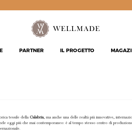
E
PARTNER
IL PROGETTO
MAGAZI
E:
TESSUT
brica tessile della
Calabria
, ma anche una delle realtà più innovative, internazio
o rende oggi più che mai contemporaneo: è al tempo stesso centro di produzione 
ernazionale.