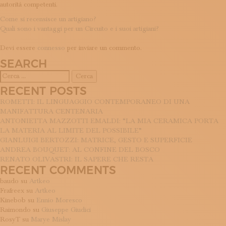
autorità competenti.
NAVIGAZIONE
Come si recensisce un artigiano?
Quali sono i vantaggi per un Circuito e i suoi artigiani?
ARTICOLI
LASCIA UN COMMENTO
Devi essere
connesso
per inviare un commento.
SEARCH
Ricerca
per:
RECENT POSTS
ROMETTI: IL LINGUAGGIO CONTEMPORANEO DI UNA
MANIFATTURA CENTENARIA
ANTONIETTA MAZZOTTI EMALDI: “LA MIA CERAMICA PORTA
LA MATERIA AL LIMITE DEL POSSIBILE”
GIANLUIGI BERTOZZI: MATRICE, GESTO E SUPERFICIE
ANDREA BOUQUET: AL CONFINE DEL BOSCO
RENATO OLIVASTRI: IL SAPERE CHE RESTA
RECENT COMMENTS
baudo
su
Artkeo
Frafreex
su
Artkeo
Kinebob
su
Ennio Moresco
Raimondo
su
Giuseppe Giudici
RosyT
su
Marye Mislay